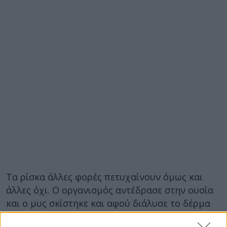
Τα ρίσκα άλλες φορές πετυχαίνουν όμως και
άλλες όχι. Ο οργανισμός αντέδρασε στην ουσία
και ο μυς σκίστηκε και αφού διάλυσε το δέρμα
πετάχτηκε έξω…