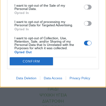
I want to opt-out of the Sale of my
Personal Data.
Opted In
I want to opt-out of processing my
Facebook
Twitter
Personal Data for Targeted Advertising.
Opted In
Tags:
ΑΝΑΒΟΛΙΚΑ
,
ΜΠΡΑΤΣΑ
,
ΜΥΕΣ
,
ΜΥΣ
,
I want to opt-out of Collection, Use,
ΡΕΠΟΡΤΑΖ ΥΓΕΙΑΣ
Retention, Sale, and/or Sharing of my
Personal Data that Is Unrelated with the
Purposes for which it was collected.
Opted Out
CONFIRM
ΚΑΤΗΓΟΡΙΕΣ
ΕΙΔΗΣΕΙΣ
Data Deletion
Data Access
Privacy Policy
ΥΓΕΙΑ
ΠΑΙΔΙ
ΨΥΧΙΚΗ ΥΓΕΙΑ
ΔΙΑΤΡΟΦΗ