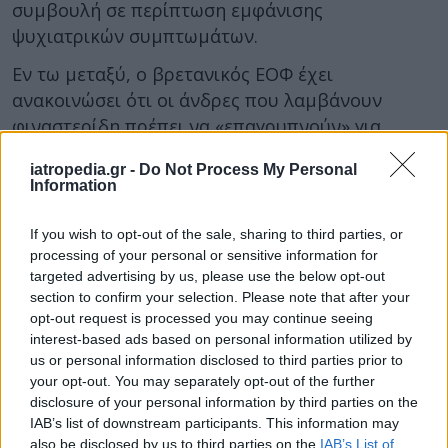
συμβουλή σε περίπτωση εμφάνισης
ψυχιατρικών συμπτωμάτων.
Εν τω μεταξύ, ο βρετανικός ΕΟΦ έχει
ανακοινώσει ότι οι άνδρες που λαμβάνουν
φιναστερίδη πρέπει να «επαγρυπνούν» για
πιθανές ψυχιατρικές και σεξουαλικές
iatropedia.gr -
Do Not Process My Personal
παρενέργειες. Ο οργανισμός ανακοίνωσε τον
Information
Απρίλιο ότι φέτος θα μπει στις συσκευασίες
φιναστερίδης νέα κάρτα προειδοποίησης
If you wish to opt-out of the sale, sharing to third parties, or
ασθενών. Να σημειωθεί ότι στο Ηνωμένο
processing of your personal or sensitive information for
targeted advertising by us, please use the below opt-out
Βασίλειο είναι εγκεκριμένη μόνο η από του
section to confirm your selection. Please note that after your
στόματος χορηγούμενη φιναστερίδη, όχι το
opt-out request is processed you may continue seeing
προϊόν για τοπική χρήση.
interest-based ads based on personal information utilized by
us or personal information disclosed to third parties prior to
Φωτογραφία:
iStock
your opt-out. You may separately opt-out of the further
disclosure of your personal information by third parties on the
ΔΙΑΒΑΣΤΕ ΕΠΙΣΗΣ:
IAB’s list of downstream participants. This information may
also be disclosed by us to third parties on the
IAB’s List of