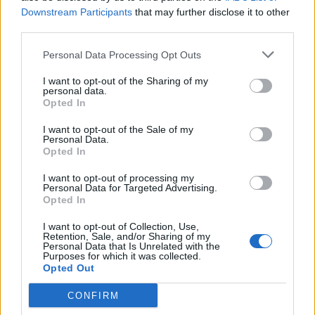
Υπνηλία στη διάρκεια της ημέρας: Τι επιπτώσεις
Downstream Participants
that may further disclose it to other
έχει στην υγεία και τη ζωή μας
third parties.
mpox: Ο ΠΟΥ εγκρίνει το πρώτο rapid test για
Personal Data Processing Opt Outs
την ευλογιά των πιθήκων
I want to opt-out of the Sharing of my
Βιταμίνη D: Ποιοι τη χρειάζονται, ποιοι πρέπει
personal data.
Opted In
να προσέχουν, γιατί δεν πρέπει να την παίρνει
κανείς από μόνος του
I want to opt-out of the Sale of my
Personal Data.
Opted In
I want to opt-out of processing my
Personal Data for Targeted Advertising.
Opted In
I want to opt-out of Collection, Use,
Retention, Sale, and/or Sharing of my
Personal Data that Is Unrelated with the
Purposes for which it was collected.
Opted Out
CONFIRM