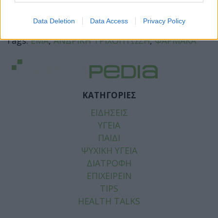
Facebook
Twitter
Data Deletion
Data Access
Privacy Policy
Tags:
EMA
,
ΑΝΔΡΙΚΗ ΤΡΙΧΟΠΤΩΣΗ
,
ΦΑΡΜΑΚΑ
ΚΑΤΗΓΟΡΙΕΣ
ΕΙΔΗΣΕΙΣ
ΥΓΕΙΑ
ΠΑΙΔΙ
ΨΥΧΙΚΗ ΥΓΕΙΑ
ΔΙΑΤΡΟΦΗ
ΕΠΙΧΕΙΡΕΙΝ
TIPS
HEALTH TALKS