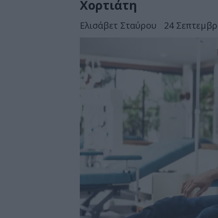
Χορτιάτη
Ελισάβετ Σταύρου
24 Σεπτεμβρί