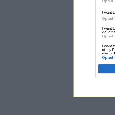
Opted 
I want t
Opted 
I want 
Advertis
Opted 
I want t
of my P
was col
Opted 