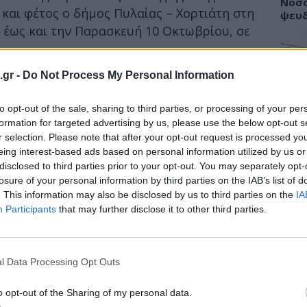
Νοσο
και φέτος ο δήμος Πυλαίας – Χορτιάτη στη
ψευδ
6 έως και την Παρασκευή 10 Οκτωβρίου, σε
νθρωπιάς διοργανώνεται από την
.gr -
Do Not Process My Personal Information
ΥΓΕΙ
νωνικής Προστασίας, Αλληλεγγύης, Παιδείας
γασία με το νοσοκομείο «Γ. Παπανικολάου»
to opt-out of the sale, sharing to third parties, or processing of your per
Περι
Πώς 
formation for targeted advertising by us, please use the below opt-out s
τών Μυελού των Οστών του Συλλόγου
θωρα
r selection. Please note that after your opt-out request is processed y
eing interest-based ads based on personal information utilized by us or
disclosed to third parties prior to your opt-out. You may separately opt-
υνεχώς αυξανόμενες ανάγκες για αίμα και να
losure of your personal information by third parties on the IAB’s list of
ό την ανεκτίμητη αξία της δωρεάς μυελού
. This information may also be disclosed by us to third parties on the
IA
ΥΓΕΙ
μη περισσότερες ζωές.
Participants
that may further disclose it to other third parties.
Εγκέ
μπορ
l Data Processing Opt Outs
o opt-out of the Sharing of my personal data.