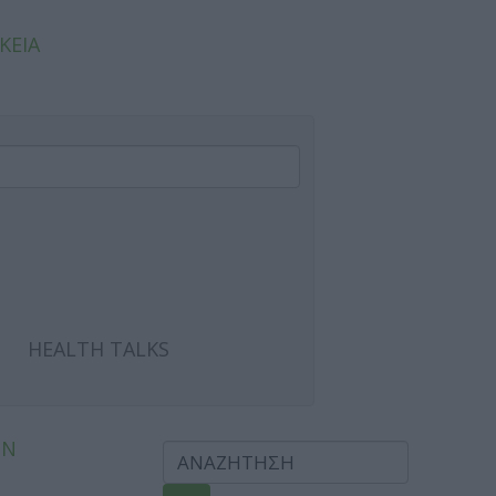
ΚΕΙΑ
HEALTH TALKS
ΩΝ