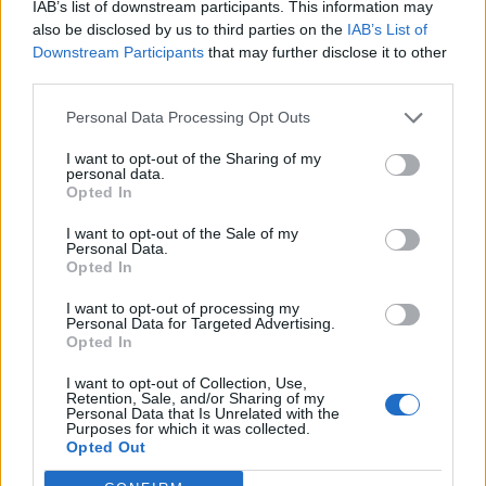
IAB’s list of downstream participants. This information may
Συνειδητοποιώ ότι δεν είμαι έτοιμος/η για
also be disclosed by us to third parties on the
IAB’s List of
μια σχέση
Downstream Participants
that may further disclose it to other
Χάλασε το αμάξι
third parties.
Έχω deadline για τη δουλειά
Personal Data Processing Opt Outs
Μόλις ήρθαν επίσκεψη κάτι φίλοι/συγγενείς
αιφνιδιαστικά
I want to opt-out of the Sharing of my
personal data.
Έχω κολλήσει στην κίνηση
Opted In
Το ξέχασα τελείως
I want to opt-out of the Sale of my
Αρρώστησε η γάτα/σκύλος μου
Personal Data.
Opted In
Ξεχάστηκα και έφαγα ήδη
Δεν μπορώ να βρω τραπέζει εκεί που θέλω
I want to opt-out of processing my
Personal Data for Targeted Advertising.
Με έπιασε αλλεργία
Opted In
Με συνέλαβε η αστυνομία!
Μου θυμίζεις έντονα τον/την αδερφό/ή μου
I want to opt-out of Collection, Use,
Retention, Sale, and/or Sharing of my
Μόλις με κλέψανε!
Personal Data that Is Unrelated with the
Purposes for which it was collected.
Μου θυμίζεις πολύ τον/την πρώην μου
Opted Out
Έσπασαν τα νερά στο σπίτι!