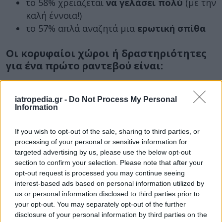
το 58% χρειάζεται
να γελάσει πολύ
(με την
καλή έννοια!)
το 57% απλά αναζητά μια
ερωτική σπίθα
Οι κορυφαίοι χώροι ή δραστηριότητες
για ένα πρώτο ραντεβού είναι:
δείπνο σε εστιατόριο (38%)
ποτό σε μπαρ (29%)
iatropedia.gr -
Do Not Process My Personal
Information
μια βόλτα με αμάξι/πόδια (22%)
If you wish to opt-out of the sale, sharing to third parties, or
Οι 20 κορυφαίες δικαιολογίες που λένε
processing of your personal or sensitive information for
οι άνθρωποι για να βγουν από ραντεβού:
targeted advertising by us, please use the below opt-out
section to confirm your selection. Please note that after your
Δεν αισθάνομαι καλά – Είμαι άρρωστος/η
opt-out request is processed you may continue seeing
Ένα μέλος της οικογένειας είναι άρρωστο
interest-based ads based on personal information utilized by
Επείγουσα ανάγκη στη δουλειά
us or personal information disclosed to third parties prior to
Έχω πονοκέφαλο
your opt-out. You may separately opt-out of the further
disclosure of your personal information by third parties on the
Ξέχασα κάτι σημαντικό που πρέπει να κάνω