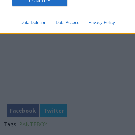
CONFIRM
Πηγή:
https://studyfinds.org
φωτό: iStock
Data Deletion
Data Access
Privacy Policy
Facebook
Twitter
Tags:
ΡΑΝΤΕΒΟΥ