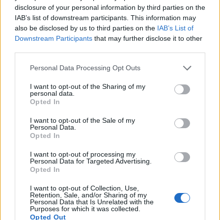
disclosure of your personal information by third parties on the
Οι σκύλοι όντως βλέπουν τηλεόραση, αλλά όχι
IAB’s list of downstream participants. This information may
τυχαία προγράμματα
also be disclosed by us to third parties on the
IAB’s List of
Downstream Participants
that may further disclose it to other
Μεταμόσχευση – Ελλάδα: 87 οικογένειες δοτών
third parties.
χάρισαν ζωή σε 200 ασθενείς το 2023
Personal Data Processing Opt Outs
I want to opt-out of the Sharing of my
personal data.
Opted In
I want to opt-out of the Sale of my
Personal Data.
Opted In
I want to opt-out of processing my
Personal Data for Targeted Advertising.
Opted In
I want to opt-out of Collection, Use,
Retention, Sale, and/or Sharing of my
Personal Data that Is Unrelated with the
Facebook
Twitter
Purposes for which it was collected.
Opted Out