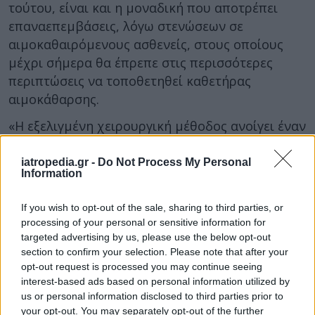
τούτου, είναι και η μοναδική που αποτρέπει
επαναεπεμβάσεις, λόγω στενώσεων σε
αιμοκαθαιρόμενους ασθενείς, στους οποίους
μέχρι σήμερα θα έπρεπε στις περισσότερες
περιπτώσεις να τοποθετηθεί καθετήρας
αιμοκάθαρσης.
«Η εξελιγμένη χειρουργική μέθοδος ανοίγει έναν
νέο κύκλο στη λειτουργία του Κέντρο Αγγειακών
Προσπελάσεων του Ερρίκος Ντυνάν, το οποίο
iatropedia.gr -
Do Not Process My Personal
Information
δημιουργήθηκε το 2023 με στόχο να προσφέρει
εξατομικευμένη φροντίδα και καινοτόμες λύσεις
If you wish to opt-out of the sale, sharing to third parties, or
στους νεφροπαθείς ασθενείς», αναφέρεται σε
processing of your personal or sensitive information for
σχετική ανακοίνωση.
targeted advertising by us, please use the below opt-out
section to confirm your selection. Please note that after your
ΔΙΑΒΑΣΤΕ ΕΠΙΣΗΣ:
opt-out request is processed you may continue seeing
interest-based ads based on personal information utilized by
8 μύθοι για το αλκοόλ που έχει καταρρίψει η
us or personal information disclosed to third parties prior to
επιστήμη
your opt-out. You may separately opt-out of the further