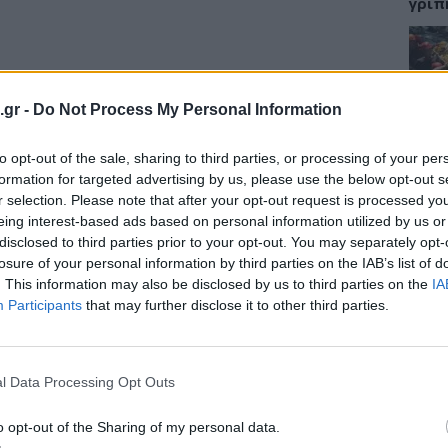
γρίπ
ΕΙΔΗ
.gr -
Do Not Process My Personal Information
Σαμο
to opt-out of the sale, sharing to third parties, or processing of your per
διάσ
πως στο Νοσοκομείο Σωτηρία που ο ρόλος
δύσβ
formation for targeted advertising by us, please use the below opt-out s
ίας είναι αδιαμφισβήτητος έχουν αντί για
r selection. Please note that after your opt-out request is processed y
eing interest-based ads based on personal information utilized by us or
disclosed to third parties prior to your opt-out. You may separately opt-
που διαθέτει εργαστήριο για εξωτερικούς
losure of your personal information by third parties on the IAB’s list of
ΥΓΕΙ
. This information may also be disclosed by us to third parties on the
IA
ρισσότερα ορθοπεδικά και νευροχειρουργικά
Participants
that may further disclose it to other third parties.
ανικές θέσεις , που αντιστοιχεί σε ποσοστό
5 σο
πάθο
και 
δικό Νοσοκομείο του Εθνικού Συστήματος
l Data Processing Opt Outs
τάστασης υπάρχουν 13 κενές θέσεις
o opt-out of the Sharing of my personal data.
αντιστοιχεί στο 50% των οργανικών