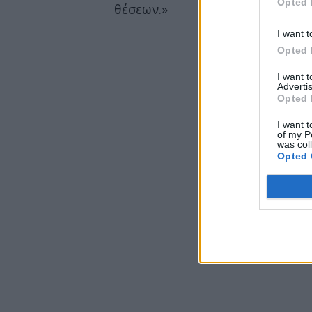
Opted 
θέσεων.»
I want t
Opted 
I want 
Advertis
Opted 
I want t
of my P
was col
Opted 