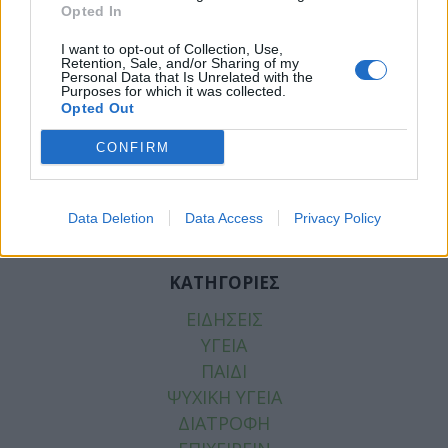
Opted In
I want to opt-out of Collection, Use,
Retention, Sale, and/or Sharing of my
Personal Data that Is Unrelated with the
Purposes for which it was collected.
Facebook
Twitter
Opted Out
Tags:
ΕΝΕ
,
ΝΟΣΗΛΕΥΤΕΣ
,
ΝΟΣΗΛΕΥΤΙΚΗ
CONFIRM
ΔΙΗΜΕΡΙΔΑ
Data Deletion
Data Access
Privacy Policy
ΚΑΤΗΓΟΡΙΕΣ
ΕΙΔΗΣΕΙΣ
ΥΓΕΙΑ
ΠΑΙΔΙ
ΨΥΧΙΚΗ ΥΓΕΙΑ
ΔΙΑΤΡΟΦΗ