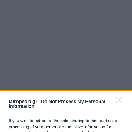
iatropedia.gr -
Do Not Process My Personal
Information
Η άρτια διοργάνωση και η υποδειγματική
If you wish to opt-out of the sale, sharing to third parties, or
διαχείριση όλων των απαιτητικών παραμέτρων
processing of your personal or sensitive information for
της 1ης διημερίδας στην Ξάνθη, εκτός από τα