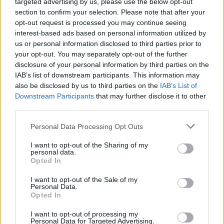
targeted advertising by us, please use the below opt-out
εύσημα που πρέπει να απονεμηθούν στην
section to confirm your selection. Please note that after your
opt-out request is processed you may continue seeing
οργανωτική επιτροπή και όλους τους
interest-based ads based on personal information utilized by
συντελεστές της επιτυχίας, επιφορτίζει τους
us or personal information disclosed to third parties prior to
εμπνευστές της με την υποχρέωση της
your opt-out. You may separately opt-out of the further
θεσμοθέτησής της πλέον σε ετήσια βάση.
disclosure of your personal information by third parties on the
IAB’s list of downstream participants. This information may
also be disclosed by us to third parties on the
IAB’s List of
Downstream Participants
that may further disclose it to other
third parties.
Personal Data Processing Opt Outs
I want to opt-out of the Sharing of my
personal data.
Opted In
I want to opt-out of the Sale of my
Personal Data.
Opted In
I want to opt-out of processing my
Personal Data for Targeted Advertising.