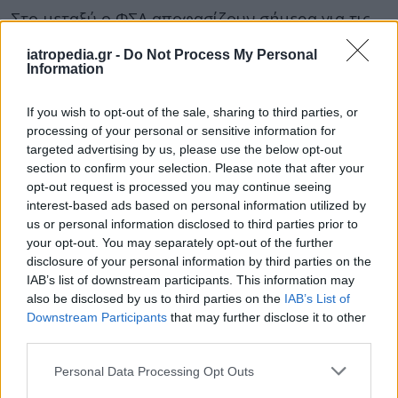
Στο μεταξύ ο ΦΣΑ αποφασίζουν σήμερα για τις
κινητοποιήσεις του.
iatropedia.gr -
Do Not Process My Personal
Information
Ο Σύλλογος θα πραγματοποιήσει Γενική
Συνέλευση το απόγευμα. Εξάλλου ο
If you wish to opt-out of the sale, sharing to third parties, or
Φαρμακευτικός Σύλλογος της Αττικής έχει
processing of your personal or sensitive information for
διαφοροποιηθεί σε σχέση με τους
targeted advertising by us, please use the below opt-out
περισσότερους Συλλόγους της χώρας και
section to confirm your selection. Please note that after your
opt-out request is processed you may continue seeing
συνεχίζει τη μη χορήγηση φαρμάκων με
interest-based ads based on personal information utilized by
πίστωση στους ασφαλισμένους του ΕΟΠΥΥ.
us or personal information disclosed to third parties prior to
your opt-out. You may separately opt-out of the further
Οι φαρμακοποιοί θα θέσουν στη συνέλευσή τους
disclosure of your personal information by third parties on the
εκ νέου τα δεδομένα καθώς η αλλαγή της
IAB’s list of downstream participants. This information may
κυβέρνησης, τους κάνει να πιστεύουν ότι θα
also be disclosed by us to third parties on the
IAB’s List of
επέλθει -αν όχι η αποπληρωμή των οφειλών
Downstream Participants
that may further disclose it to other
third parties.
-τουλάχιστον ο συμψηφισμός με τις
φορολογικές τους εκκρεμότητες.
Personal Data Processing Opt Outs