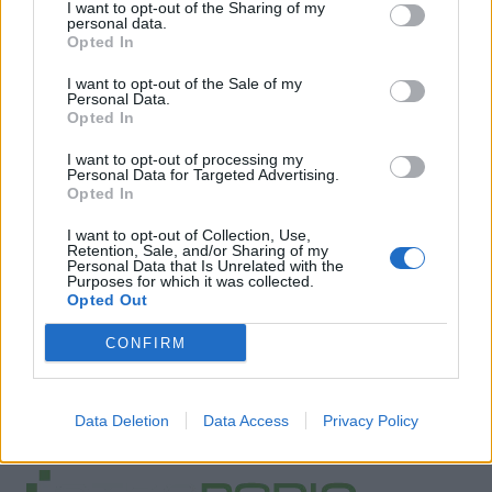
I want to opt-out of the Sharing of my
personal data.
Opted In
I want to opt-out of the Sale of my
Personal Data.
Opted In
I want to opt-out of processing my
Personal Data for Targeted Advertising.
Opted In
I want to opt-out of Collection, Use,
Retention, Sale, and/or Sharing of my
Personal Data that Is Unrelated with the
Purposes for which it was collected.
Facebook
Twitter
Opted Out
Tags:
ΑΝΔΡΕΑΣ ΛΟΒΕΡΔΟΣ
,
ΚΩΣΤΑΣ
CONFIRM
ΛΟΥΡΑΝΤΟΣ
,
ΝΕΑ ΚΥΒΕΡΝΗΣΗ
,
ΝΕΚΡΟΘΑΦΤΗΣ
,
ΡΕΠΟΡΤΑΖ ΥΓΕΙΑΣ
,
ΥΓΕΙΑ
,
ΥΠΟΥΡΓΟΠΟΙΗΣΗ
,
Data Deletion
Data Access
Privacy Policy
ΥΠΟΥΡΓΟΣ ΥΓΕΙΑΣ
,
ΦΑΡΜΑΚΟΠΟΙΟΙ
,
ΦΣΑ