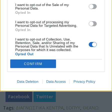
Να σημειωθεί πως ο εορτασμός των 10
I want to opt-out of the Sale of my
χρόνων λειτουργίας του ΕΟΠΥΥ διεξάγεται
Personal Data.
Opted In
στις 23 και 24 Φεβρουαρίου στο Πολεμικό
Μουσείο.
I want to opt-out of processing my
Personal Data for Targeted Advertising.
Opted In
I want to opt-out of Collection, Use,
Retention, Sale, and/or Sharing of my
Personal Data that Is Unrelated with the
Purposes for which it was collected.
Opted Out
CONFIRM
Data Deletion
Data Access
Privacy Policy
Facebook
Twitter
Tags:
ΔΙΑΓΝΩΣΤΙΚΑ ΚΕΝΤΡΑ
,
ΕΟΠΥΥ
,
ΘΕΑΝΩ