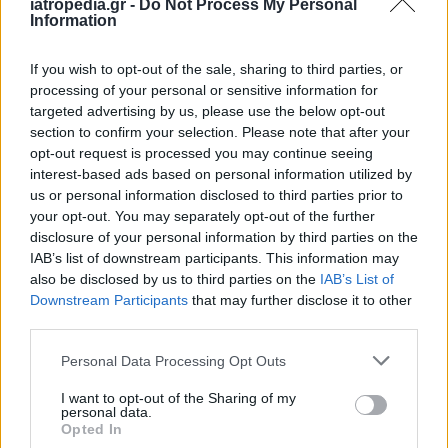
iatropedia.gr -
Do Not Process My Personal
Information
και τους 11 εκατομμύρια πολίτες από τους
οποίους ανταμείβονται, απαιτούν να μη
If you wish to opt-out of the sale, sharing to third parties, or
γιορτάσουμε και προσπαθούν να
processing of your personal or sensitive information for
εργαλειοποιήσουν την επετειακή μας εκδήλωση
targeted advertising by us, please use the below opt-out
για μικροπρεπείς συνδικαλιστικούς λόγους.
section to confirm your selection. Please note that after your
opt-out request is processed you may continue seeing
Προχωράμε μαζί με όλους τους πολίτες
interest-based ads based on personal information utilized by
συνεχίζοντας με δύναμη και αξιοπιστία
us or personal information disclosed to third parties prior to
μπροστά και σας καλούμε όλους στην επετειακή
your opt-out. You may separately opt-out of the further
disclosure of your personal information by third parties on the
αυτή εκδήλωση να μοιραστείτε μαζί μας το
IAB’s list of downstream participants. This information may
όραμά μας για το αύριο.
also be disclosed by us to third parties on the
IAB’s List of
Downstream Participants
that may further disclose it to other
Ευχαριστούμε το Γενικό Επιτελείο Εθνικής
third parties.
Άμυνας και τη Διοίκηση του Πολεμικού
Μουσείου για τη φιλοξενία της εκδήλωσης
Personal Data Processing Opt Outs
καθώς και όλους τους χορηγούς μας που
I want to opt-out of the Sharing of my
εξασφάλισαν την πραγματοποίησή της.
personal data.
Opted In