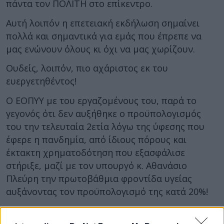
πάντα τον ΠΟΛΙΤΗ στο επίκεντρο.
Αυτή λοιπόν η επετειακή εκδήλωση σημαίνει
πολλά και σημαντικά για εμάς που έπρεπε να
μας ενώνουν όλους κι όχι να μας χωρίζουν.
Ουδείς, λοιπόν, πιο αχάριστος εκ του
ευεργετηθέντος!
Ο ΕΟΠΥΥ με του εργαζομένους του, παρά το
γεγονός ότι δεν αυξήθηκε ο προϋπολογισμός
του την τελευταία 2ετία λόγω της ύφεσης που
έφερε η πανδημία, από ίδιους πόρους και
έκτακτη χρηματοδότηση που εξασφάλισε
στήριξε, μαζί με τον υπουργό κ. Αθανάσιο
Πλεύρη την πρωτοβάθμια φροντίδα υγείας
αυξάνοντας τον προϋπολογισμό της κατά 20%!
Είναι λοιπόν μίζερο να ασχολούμαστε με
κάποιους που αντί να στηρίζουν τον Οργανισμό