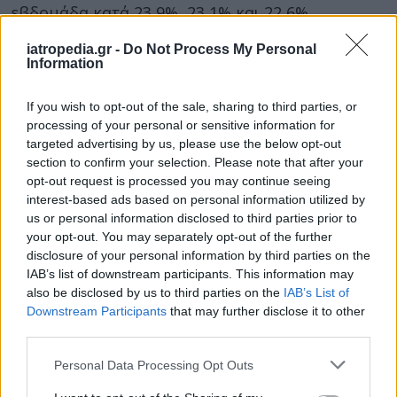
εβδομάδα κατά 23,9%, 23,1% και 22,6%
αντίστοιχα.
iatropedia.gr -
Do Not Process My Personal
Information
Ανά ηλικιακή ομάδα, παρατηρείται μείωση στις
περισσότερες ηλιακές ομάδες, με τις κυριότερες
If you wish to opt-out of the sale, sharing to third parties, or
μειώσεις, σε απόλυτες τιμές, να καταγράφονται
processing of your personal or sensitive information for
για τις ηλικιακές ομάδες 85 έως 89 ετών (-3.277
targeted advertising by us, please use the below opt-out
θάνατοι), 80 έως 84 ετών (-3.087 θάνατοι) και
section to confirm your selection. Please note that after your
opt-out request is processed you may continue seeing
άνω των 90 ετών (-2.972 θάνατοι).
interest-based ads based on personal information utilized by
Κατά περιφέρεια μόνιμης διαμονής του
us or personal information disclosed to third parties prior to
your opt-out. You may separately opt-out of the further
θανόντα, παρατηρείται ότι οι θάνατοι
disclosure of your personal information by third parties on the
παρουσιάζουν μείωση και στις 13 περιφέρειες
IAB’s list of downstream participants. This information may
της χώρας.
also be disclosed by us to third parties on the
IAB’s List of
Downstream Participants
that may further disclose it to other
Οι σημαντικότερες μειώσεις, σε απόλυτες τιμές,
third parties.
παρουσιάζονται στις περιφέρειες Αττικής,
Κεντρικής Μακεδονίας και Δυτικής Ελλάδας κατά
Personal Data Processing Opt Outs
3.493, 3.039 και 1.175 θανάτους αντίστοιχα.