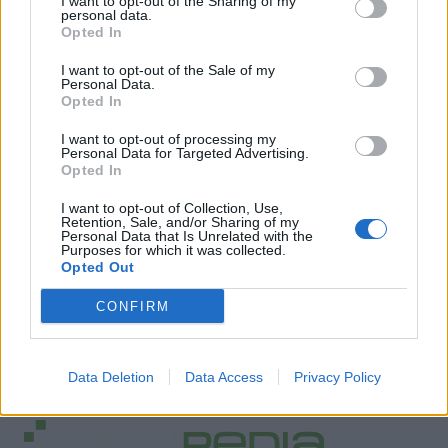
I want to opt-out of the Sharing of my
personal data.
ΠΗΓΗ: ΕΛΣΤΑΤ
Opted In
I want to opt-out of the Sale of my
Personal Data.
Opted In
I want to opt-out of processing my
Personal Data for Targeted Advertising.
Opted In
I want to opt-out of Collection, Use,
Retention, Sale, and/or Sharing of my
Personal Data that Is Unrelated with the
Purposes for which it was collected.
Opted Out
CONFIRM
Facebook
Twitter
Tags:
ΕΛΣΤΑΤ
,
ΘΑΝΑΤΟΙ
Data Deletion
Data Access
Privacy Policy