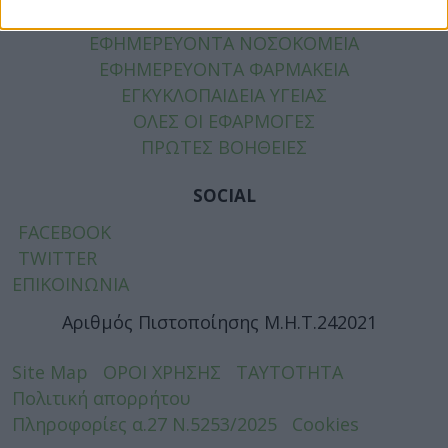
ΧΡΗΣΙΜΑ
ΕΦΗΜΕΡΕΥΟΝΤΑ ΝΟΣΟΚΟΜΕΙΑ
ΕΦΗΜΕΡΕΥΟΝΤΑ ΦΑΡΜΑΚΕΙΑ
ΕΓΚΥΚΛΟΠΑΙΔΕΙΑ ΥΓΕΙΑΣ
ΟΛΕΣ ΟΙ ΕΦΑΡΜΟΓΕΣ
ΠΡΩΤΕΣ ΒΟΗΘΕΙΕΣ
SOCIAL
FACEBOOK
TWITTER
ΕΠΙΚΟΙΝΩΝΙΑ
Αριθμός Πιστοποίησης Μ.Η.Τ.242021
Site Map
ΟΡΟΙ ΧΡΗΣΗΣ
ΤΑΥΤΟΤΗΤΑ
Πολιτική απορρήτου
Πληροφορίες α.27 Ν.5253/2025
Cookies