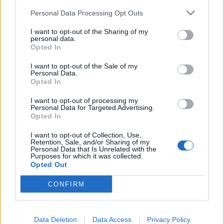
Tags:
ΕΛΛΗΝΙΚΗ ΑΝΤΙΚΑΡΚΙΝΙΚΗ ΕΤΑΙΡΕΙΑ
,
Personal Data Processing Opt Outs
ΜΑΣΤΟΓΡΑΦΙΑ
,
ΨΗΦΙΑΚΗ ΜΑΣΤΟΓΡΑΦΙΑ
I want to opt-out of the Sharing of my
personal data.
Opted In
I want to opt-out of the Sale of my
ΚΑΤΗΓΟΡΙΕΣ
Personal Data.
Opted In
ΕΙΔΗΣΕΙΣ
ΥΓΕΙΑ
I want to opt-out of processing my
Personal Data for Targeted Advertising.
ΠΑΙΔΙ
Opted In
ΨΥΧΙΚΗ ΥΓΕΙΑ
I want to opt-out of Collection, Use,
ΔΙΑΤΡΟΦΗ
Retention, Sale, and/or Sharing of my
Personal Data that Is Unrelated with the
ΕΠΙΧΕΙΡΕΙΝ
Purposes for which it was collected.
Opted Out
TIPS
HEALTH TALKS
CONFIRM
ΧΡΗΣΙΜΑ
Data Deletion
Data Access
Privacy Policy