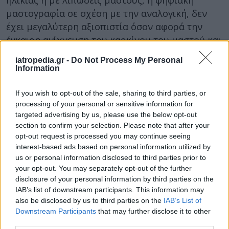
ηλικίας ή με λιπώδεις μαστούς, η ψηφιακή
μαστογραφία σε σχέση με την αναλογική, δεν
έχει μεγαλύτερη αξιοπιστία όσον αφορά την
έγκαιρη ανίχνευση του καρκίνου του μαστού και
άρα πρόκειται για σπατάλη…
iatropedia.gr -
Do Not Process My Personal
Information
If you wish to opt-out of the sale, sharing to third parties, or
processing of your personal or sensitive information for
targeted advertising by us, please use the below opt-out
section to confirm your selection. Please note that after your
opt-out request is processed you may continue seeing
interest-based ads based on personal information utilized by
us or personal information disclosed to third parties prior to
your opt-out. You may separately opt-out of the further
disclosure of your personal information by third parties on the
IAB’s list of downstream participants. This information may
also be disclosed by us to third parties on the
IAB’s List of
Facebook
Twitter
Downstream Participants
that may further disclose it to other
third parties.