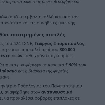
ν περιστατικών τους μήνες Δεκέμβριο και
μόνο από τα εμβόλια, αλλά και από τον
υκνότητα και τις συνήθειες υγιεινής.
 δύο υποτιμημένες απειλές
ος του 424 ΓΣΝΕ,
Γιώργος Σπυρόπουλος,
κική νόσος προκαλεί περίπου
300.000
πέντε ετών
κάθε χρόνο παγκοσμίως.
ζεται στο ρινοφάρυγγα σε ποσοστό
5-90% των
πληθυσμό
και η διάρκεια της φορείας
μανε.
θηγήτρια Παθολογίας του Πανεπιστημίου
υ,
αναφέρθηκε στον
αναπνευστικό
ί να προκαλέσει σοβαρές επιπλοκές σε