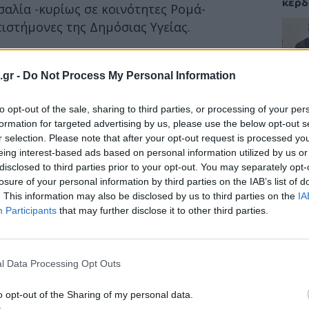
κερδ
σαλία -κυρίως σε κοινότητες Ρομά-
ιστήμονες της Δημόσιας Υγείας.
οτική λοίμωξη του αναπνευστικού, παραμένει
τερα όμως για τα βρέφη, εκ των οποίων
το 1 στα 3
ΕΙΔΗ
.gr -
Do Not Process My Personal Information
 η Καθηγήτρια Παιδιατρικής Λοιμωξιολογίας
Γεωρ
Παιδιατρικής Κλινικής του “Αττικόν”, κα
to opt-out of the sale, sharing to third parties, or processing of your per
συνδ
binar του Πανελλήνιου Συλλόγου
«διά
formation for targeted advertising by us, please use the below opt-out s
ευχα
r selection. Please note that after your opt-out request is processed y
eing interest-based ads based on personal information utilized by us or
disclosed to third parties prior to your opt-out. You may separately opt-
ης νόσου
κυρίως στην Αθήνα και τη Θεσσαλία
losure of your personal information by third parties on the IAB’s list of
ισήμανε και υπογράμμισε ότι «
η υψηλή
. This information may also be disclosed by us to third parties on the
IA
 σημασίας, καθώς ο εμβολιασμός της εγκύου
ΥΓΕΙ
Participants
that may further disclose it to other third parties.
ης για τα βρέφη».
Το φ
πάρε
αλλε
l Data Processing Opt Outs
o opt-out of the Sharing of my personal data.