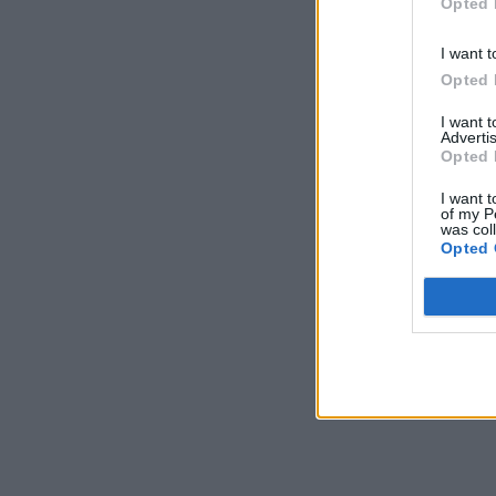
Opted 
I want t
Opted 
I want 
Advertis
Opted 
I want t
of my P
was col
Opted 