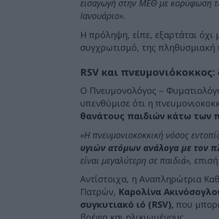
εισαγωγή στην ΜΕΘ με κορύφωση τω
Ιανουάριο».
Η πρόληψη, είπε, εξαρτάται όχι 
συγχρωτισμό, της πληθυσμιακή π
RSV και πνευμονιόκοκκος:
Ο Πνευμονολόγος – Φυματιολόγ
υπενθύμισε ότι η πνευμονιοκοκ
θανάτους παιδιών κάτω των 
«Η πνευμονιοκοκκική νόσος εντοπί
υγιών ατόμων ανάλογα με τον 
είναι
μεγαλύτερη σε παιδιά»,
επισή
Αντίστοιχα, η Αναπληρώτρια Κα
Πατρών,
Καρολίνα Ακινόσογλο
συγκυτιακό ιό (RSV),
που μπορε
βρέφη και ηλικιωμένους.