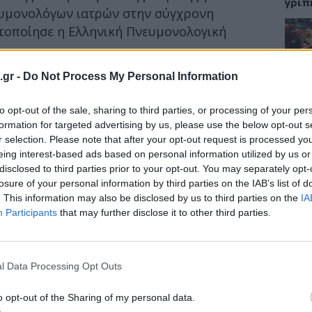
γρίπ
ευμονολόγων ιατρών στην σύγχρονη
τοποίησε η Ελληνική Πνευμονολογική
ΕΙΔΗ
ης Ιατρικής είχαν την ευκαιρία να
.gr -
Do Not Process My Personal Information
ία για τον ρόλο του πνευμονολόγου σε
Σαμο
διωτικό ιατρείο, στην ενασχόλησή του με το
to opt-out of the sale, sharing to third parties, or processing of your per
διάσ
δύσβ
formation for targeted advertising by us, please use the below opt-out s
την επείγουσα Ιατρική, στη Μονάδα
r selection. Please note that after your opt-out request is processed y
βατική Πνευμονολογία, καθώς και στη
eing interest-based ads based on personal information utilized by us or
disclosed to third parties prior to your opt-out. You may separately opt-
losure of your personal information by third parties on the IAB’s list of
λόγοι εκπρόσωποι της ΕΠΕ. Οι γιατροί
ΥΓΕΙ
. This information may also be disclosed by us to third parties on the
IA
 Σχολές των ελληνικών πανεπιστημίων
Participants
that may further disclose it to other third parties.
5 σο
Ηράκλειο, Λάρισα, Πάτρα και
πάθο
και 
l Data Processing Opt Outs
o opt-out of the Sharing of my personal data.