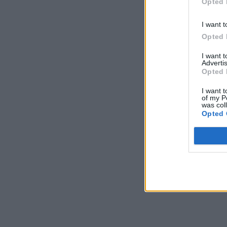
Opted 
I want t
Opted 
I want 
Advertis
Opted 
I want t
of my P
was col
Opted 