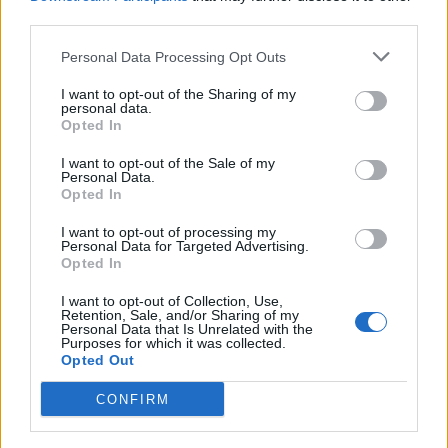
third parties.
Personal Data Processing Opt Outs
I want to opt-out of the Sharing of my
personal data.
Opted In
Facebook
Twitter
I want to opt-out of the Sale of my
Personal Data.
Tags:
ΔΗΜΗΤΡΗΣ ΣΤΑΡΟΒΑΣ
,
ΤΖΑΝΕΙΟ
Opted In
ΝΟΣΟΚΟΜΕΙΟ
I want to opt-out of processing my
Personal Data for Targeted Advertising.
Opted In
I want to opt-out of Collection, Use,
Retention, Sale, and/or Sharing of my
ΚΑΤΗΓΟΡΙΕΣ
Personal Data that Is Unrelated with the
Purposes for which it was collected.
ΕΙΔΗΣΕΙΣ
Opted Out
ΥΓΕΙΑ
CONFIRM
ΠΑΙΔΙ
ΨΥΧΙΚΗ ΥΓΕΙΑ