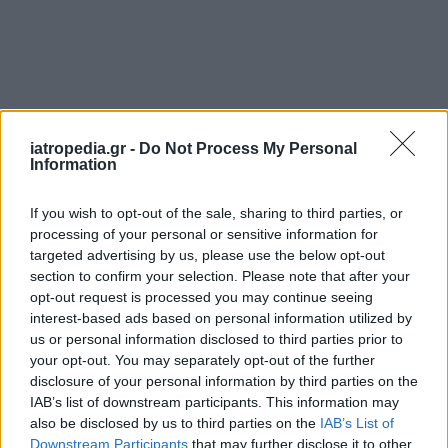
Στο πλευρό είναι γιατροί όλων των ειδικοτήτων
που σχετίζονται με την αντιμετώπιση των
iatropedia.gr -
Do Not Process My Personal
Information
νευρολογικών επιπτώσεων του εγκεφαλικού,
όπως νευρολόγοι, λογοθεραπευτές,
If you wish to opt-out of the sale, sharing to third parties, or
φυσικοθεραπευτές κλπ.
processing of your personal or sensitive information for
targeted advertising by us, please use the below opt-out
Στο πλευρό του βρίσκεται πάντα, επίσης, και η
section to confirm your selection. Please note that after your
σύντροφός του Άννα Σταθάκη.
opt-out request is processed you may continue seeing
interest-based ads based on personal information utilized by
us or personal information disclosed to third parties prior to
your opt-out. You may separately opt-out of the further
disclosure of your personal information by third parties on the
IAB’s list of downstream participants. This information may
also be disclosed by us to third parties on the
IAB’s List of
Downstream Participants
that may further disclose it to other