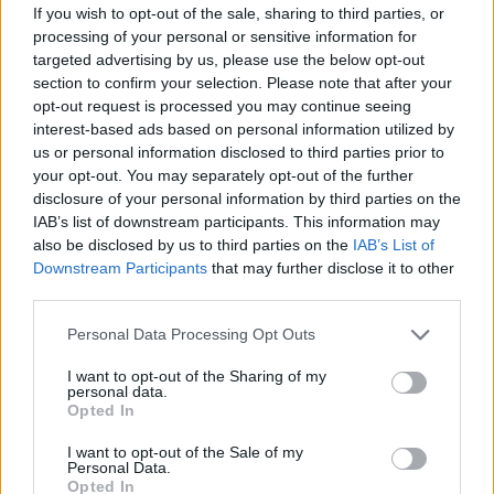
διενεργήθηκαν οι εξετάσεις,
If you wish to opt-out of the sale, sharing to third parties, or
Υπεύθυνη δήλωση του συνταγογραφούντα
processing of your personal or sensitive information for
targeted advertising by us, please use the below opt-out
ιατρού, ότι έχει συνταγογραφήσει τις
section to confirm your selection. Please note that after your
εξετάσεις,
opt-out request is processed you may continue seeing
Το παραπεμπτικό υπογεγραμμένο από το
interest-based ads based on personal information utilized by
συνταγογραφούντα ιατρό και τον ασθενή
us or personal information disclosed to third parties prior to
και
your opt-out. You may separately opt-out of the further
disclosure of your personal information by third parties on the
Την αίτηση/ένσταση του νόμιμου
IAB’s list of downstream participants. This information may
εκπροσώπου του διαγνωστικού
also be disclosed by us to third parties on the
IAB’s List of
εργαστηρίου το οποίο υποβάλλει την
Downstream Participants
that may further disclose it to other
ένσταση.
third parties.
“Και όλα αυτά να βρεθούν και να κατατεθούν στην
Personal Data Processing Opt Outs
Περιφερειακή Δ/νση που υπάγεται το διαγνωστικό
I want to opt-out of the Sharing of my
εργαστήριο
σε 3 εργάσιμες ημέρες!
Αντιλαμβάνεστε
personal data.
Opted In
ότι πολλές φορές είναι αδύνατον να έρθουμε σε
επικοινωνία με τον ασθενή ή με τον
I want to opt-out of the Sale of my
Personal Data.
συνταγογραφούντα ιατρό και πολλές φορές είτε η
Opted In