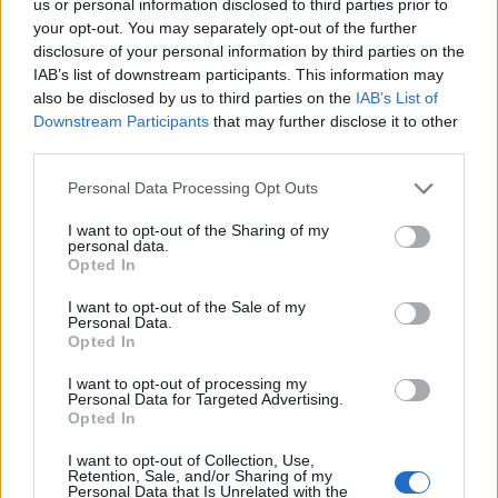
μεταξύ άλλων να γίνεται συμψηφισμός
us or personal information disclosed to third parties prior to
your opt-out. You may separately opt-out of the further
clawback, rebate και ΦΠΑ με τα χρέη των
disclosure of your personal information by third parties on the
νοσοκομείων.
IAB’s list of downstream participants. This information may
also be disclosed by us to third parties on the
IAB’s List of
Downstream Participants
that may further disclose it to other
third parties.
Personal Data Processing Opt Outs
I want to opt-out of the Sharing of my
personal data.
Opted In
I want to opt-out of the Sale of my
Personal Data.
Opted In
I want to opt-out of processing my
Facebook
Twitter
Personal Data for Targeted Advertising.
Opted In
Tags:
CLAWBACK
,
REBATE
,
ΕΙΔΙΚΗ ΕΠΙΤΡΟΠΗ ΓΙΑ
I want to opt-out of Collection, Use,
ΤΑ ΦΥΚ
,
ΚΟΥΡΟΥΜΠΛΗΣ
,
ΠΑΣΧΑΛΗΣ
Retention, Sale, and/or Sharing of my
Personal Data that Is Unrelated with the