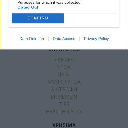
ΑΠΟΣΤΟΛΙΔΗΣ
,
ΡΕΠΟΡΤΑΖ ΥΓΕΙΑΣ
,
ΣΦΕΕ
,
Purposes for which it was collected.
Opted Out
ΦΑΡΜΑΚΑ ΥΨΗΛΟΥ ΚΟΣΤΟΥΣ
,
ΦΑΡΜΑΚΟΒΙΟΜΗΧΑΝΙΑ
CONFIRM
Data Deletion
Data Access
Privacy Policy
ΚΑΤΗΓΟΡΙΕΣ
ΕΙΔΗΣΕΙΣ
ΥΓΕΙΑ
ΠΑΙΔΙ
ΨΥΧΙΚΗ ΥΓΕΙΑ
ΔΙΑΤΡΟΦΗ
ΕΠΙΧΕΙΡΕΙΝ
TIPS
HEALTH TALKS
ΧΡΗΣΙΜΑ