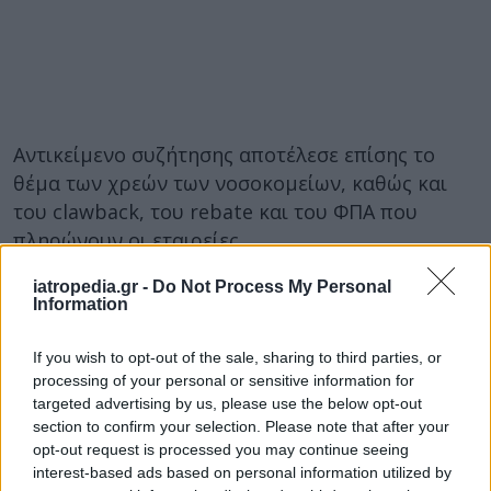
Αντικείμενο συζήτησης αποτέλεσε επίσης το
θέμα των χρεών των νοσοκομείων, καθώς και
του clawback, του rebate και του ΦΠΑ που
πληρώνουν οι εταιρείες.
Ο υπουργός Υγείας διαβεβαίωσε ότι θα
iatropedia.gr -
Do Not Process My Personal
Information
βρίσκεται συνεχώς σε συνενόηση και
επικοινωνία με όλους τους φορείς προκειμένου
If you wish to opt-out of the sale, sharing to third parties, or
να βρεθούν λύσεις οι οποίες θα είναι προς
processing of your personal or sensitive information for
όφελος των ασθενών και της χώρας.
targeted advertising by us, please use the below opt-out
section to confirm your selection. Please note that after your
Οι εκπρόσωποι του ΣΦΕΕ πάντως, με επικεφαλής
opt-out request is processed you may continue seeing
τον πρόεδρο Πασχάλη Αποστολίδη, ζήτησαν
interest-based ads based on personal information utilized by