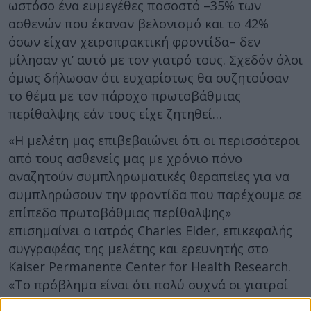
ωστόσο ένα ευμεγέθες ποσοστό –35% των
ασθενών που έκαναν βελονισμό και το 42%
όσων είχαν χειροπρακτική φροντίδα– δεν
μίλησαν γι’ αυτό με τον γιατρό τους. Σχεδόν όλοι
όμως δήλωσαν ότι ευχαρίστως θα συζητούσαν
το θέμα με τον πάροχο πρωτοβάθμιας
περίθαλψης εάν τους είχε ζητηθεί…
«Η μελέτη μας επιβεβαιώνει ότι οι περισσότεροι
από τους ασθενείς μας με χρόνιο πόνο
αναζητούν συμπληρωματικές θεραπείες για να
συμπληρώσουν την φροντίδα που παρέχουμε σε
επίπεδο πρωτοβάθμιας περίθαλψης»
επισημαίνει ο ιατρός Charles Elder, επικεφαλής
συγγραφέας της μελέτης και ερευνητής στο
Kaiser Permanente Center for Health Research.
«Το πρόβλημα είναι ότι πολύ συχνά οι γιατροί
δεν ρωτούν γι’ αυτές τις θεραπείες και οι