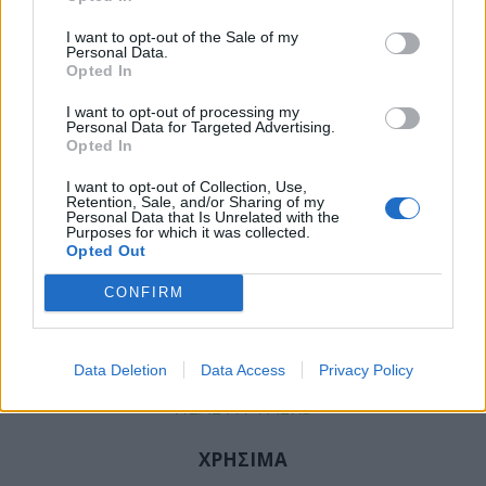
Ειδήσεις Υγείας
,
ΧΕΙΡΟΠΡΑΚΤΙΚΗ
,
ΧΡΟΝΙΟΣ
I want to opt-out of the Sale of my
ΠΟΝΟΣ
Personal Data.
Opted In
I want to opt-out of processing my
Personal Data for Targeted Advertising.
Opted In
ΚΑΤΗΓΟΡΙΕΣ
I want to opt-out of Collection, Use,
Retention, Sale, and/or Sharing of my
ΕΙΔΗΣΕΙΣ
Personal Data that Is Unrelated with the
Purposes for which it was collected.
ΥΓΕΙΑ
Opted Out
ΠΑΙΔΙ
ΨΥΧΙΚΗ ΥΓΕΙΑ
CONFIRM
ΔΙΑΤΡΟΦΗ
ΕΠΙΧΕΙΡΕΙΝ
Data Deletion
Data Access
Privacy Policy
TIPS
HEALTH TALKS
ΧΡΗΣΙΜΑ