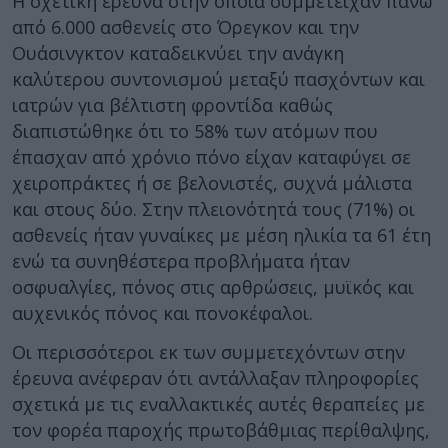
Η σχετική έρευνα στην οποία συμμετείχαν πάνω
από 6.000 ασθενείς στο Όρεγκον και την
Ουάσινγκτον καταδεικνύει την ανάγκη
καλύτερου συντονισμού μεταξύ πασχόντων και
ιατρών για βέλτιστη φροντίδα καθώς
διαπιστώθηκε ότι το 58% των ατόμων που
έπασχαν από χρόνιο πόνο είχαν καταφύγει σε
χειροπράκτες ή σε βελονιστές, συχνά μάλιστα
και στους δύο. Στην πλειονότητά τους (71%) οι
ασθενείς ήταν γυναίκες με μέση ηλικία τα 61 έτη
ενώ τα συνηθέστερα προβλήματα ήταν
οσφυαλγίες, πόνος στις αρθρώσεις, μυϊκός και
αυχενικός πόνος και πονοκέφαλοι.
Οι περισσότεροι εκ των συμμετεχόντων στην
έρευνα ανέφεραν ότι αντάλλαξαν πληροφορίες
σχετικά με τις εναλλακτικές αυτές θεραπείες με
τον φορέα παροχής πρωτοβάθμιας περίθαλψης,