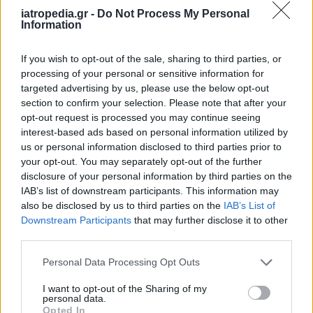
ασθενείς δεν προσφέρονται να δώσουν τις
iatropedia.gr -
Do Not Process My Personal
Information
σχετικές πληροφορίες» λέει χαρακτηριστικά.
If you wish to opt-out of the sale, sharing to third parties, or
processing of your personal or sensitive information for
targeted advertising by us, please use the below opt-out
section to confirm your selection. Please note that after your
opt-out request is processed you may continue seeing
interest-based ads based on personal information utilized by
us or personal information disclosed to third parties prior to
your opt-out. You may separately opt-out of the further
disclosure of your personal information by third parties on the
IAB’s list of downstream participants. This information may
also be disclosed by us to third parties on the
IAB’s List of
Downstream Participants
that may further disclose it to other
third parties.
Facebook
Twitter
Personal Data Processing Opt Outs
Tags:
ΒΕΛΟΝΙΣΜΟΣ
,
ΜΥΙΚΟΣ ΠΟΝΟΣ
,
ΟΣΦΥΑΛΓΙΑ
,
ΠΟΝΟΚΕΦΑΛΟΣ
,
ΠΟΝΟΣ ΣΤΙΣ
I want to opt-out of the Sharing of my
personal data.
ΑΡΘΡΩΣΕΙΣ
,
ΠΟΝΟΣ ΣΤΟΝ ΑΥΧΕΝΑ
,
Σημαντικές
Opted In