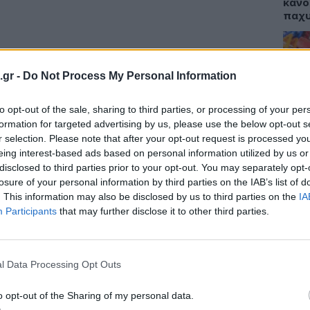
κάνο
παχ
.gr -
Do Not Process My Personal Information
ραφείο του διοικητού στο Νοσοκομείο
ΕΙΔΗ
ωνικού κέντρου του νοσοκομείου. Η κλήση
to opt-out of the sale, sharing to third parties, or processing of your per
ΙΣΑ:
 πριν το πάρουμε απόφαση ότι στις 15:30
Νείλ
formation for targeted advertising by us, please use the below opt-out s
ύτε γραμματέας να σηκώσει το τηλέφωνο…
Αρχέ
r selection. Please note that after your opt-out request is processed y
eing interest-based ads based on personal information utilized by us or
ων στο νοσοκομείο ωστόσο, μάθαμε ότι
ο
disclosed to third parties prior to your opt-out. You may separately opt-
ν λειτουργεί τις τελευταίες ημέρες και
losure of your personal information by third parties on the IAB’s list of
ε την περασμένη Κυριακή
που έφτασε στο
. This information may also be disclosed by us to third parties on the
IA
ΔΙΑ
Participants
that may further disclose it to other third parties.
σμένο κορίτσι. Τώρα έχουν μπει σε
19:0
, πάλι. Καθώς χαλάει συχνά λόγω
ς.
Κεχρ
μπορ
l Data Processing Opt Outs
χε ως εξής:
Μετά το τροχαίο την περασμένη
χωρί
ΚΑΒ και μεταφέρθηκε σε σοβαρή κατάσταση
o opt-out of the Sharing of my personal data.