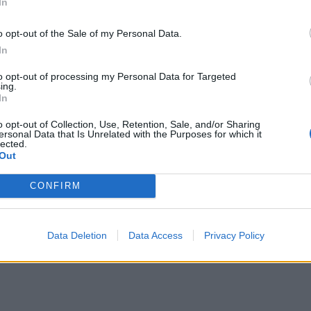
γιατροί την διασωλήνωσαν. Αλλά για να
In
χειρουργική επέμβαση που θα έσωζε την
o opt-out of the Sale of my Personal Data.
ομογραφία που θα τους έδινε εσωτερική,
In
ν. Με τον δικό τους αξονικό τομογράφο
αι μετέφερε το κορίτσι στη Λάρισα για
to opt-out of processing my Personal Data for Targeted
ing.
ε πάλι πίσω στην Λαμία όπου προχώρησαν
In
ιστημιακό της Λάρισας δεν είχε διαθέσιμη
o opt-out of Collection, Use, Retention, Sale, and/or Sharing
ό το χειρουργείο. Το κορίτσι σήμερα είναι
ersonal Data that Is Unrelated with the Purposes for which it
lected.
Out
CONFIRM
Data Deletion
Data Access
Privacy Policy