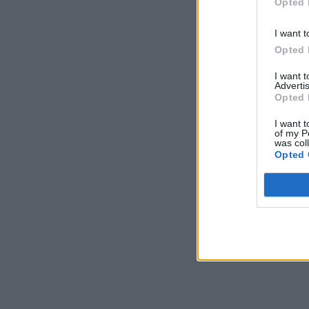
Opted 
I want t
Opted 
I want 
Advertis
Opted 
I want t
of my P
was col
Opted 