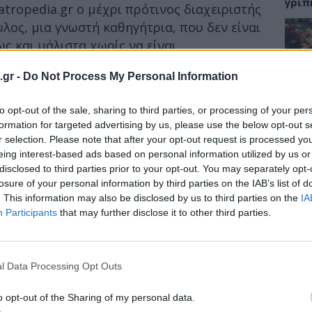
γρίπ
tropedia.gr ο μέχρι πρότινος διαχειριστής
ος, μια γνωστή καθηγήτρια, που δεν είναι
ως και μάλιστα χωρίς να είναι
τητές της.
ΕΙΔΗ
.gr -
Do Not Process My Personal Information
Λιαρόπουλος: «Θεωρώ αυτονόητη την
Σαμο
ου μισθολογίου σύμφωνα με τις προτάσεις
to opt-out of the sale, sharing to third parties, or processing of your per
διάσ
 βαθμό άρχισαν να υλοποιούνται.
δύσβ
formation for targeted advertising by us, please use the below opt-out s
r selection. Please note that after your opt-out request is processed y
φρενικές περιπτώσεις όπως γνωστής
eing interest-based ads based on personal information utilized by us or
disclosed to third parties prior to your opt-out. You may separately opt-
ισέπραττε εξωφρενικές αμοιβές, για έργο
losure of your personal information by third parties on the IAB’s list of
ι αλλά επιμένει και στην αποζημίωσή της».
ΥΓΕΙ
. This information may also be disclosed by us to third parties on the
IA
Participants
that may further disclose it to other third parties.
5 σο
πάθο
και 
l Data Processing Opt Outs
o opt-out of the Sharing of my personal data.