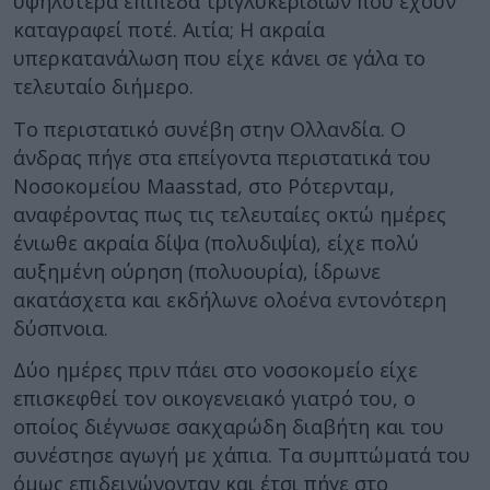
υψηλότερα επίπεδα τριγλυκεριδίων που έχουν
καταγραφεί ποτέ. Αιτία; Η ακραία
υπερκατανάλωση που είχε κάνει σε γάλα το
τελευταίο διήμερο.
Το περιστατικό συνέβη στην Ολλανδία. Ο
άνδρας πήγε στα επείγοντα περιστατικά του
Νοσοκομείου Maasstad, στο Ρότερνταμ,
αναφέροντας πως τις τελευταίες οκτώ ημέρες
ένιωθε ακραία δίψα (πολυδιψία), είχε πολύ
αυξημένη ούρηση (πολυουρία), ίδρωνε
ακατάσχετα και εκδήλωνε ολοένα εντονότερη
δύσπνοια.
Δύο ημέρες πριν πάει στο νοσοκομείο είχε
επισκεφθεί τον οικογενειακό γιατρό του, ο
οποίος διέγνωσε σακχαρώδη διαβήτη και του
συνέστησε αγωγή με χάπια. Τα συμπτώματά του
όμως επιδεινώνονταν και έτσι πήγε στο