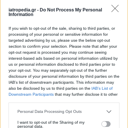
των ματιών (είναι διαταραχή στις αρτηρίες
iatropedia.gr -
Do Not Process My Personal
και τις φλέβες του χιτώνα)
Information
Ο 54χρονος υποβλήθηκε σε εντατική θεραπεία
If you wish to opt-out of the sale, sharing to third parties, or
για το σάκχαρό και τα τριγλυκερίδιά του και
processing of your personal or sensitive information for
ανέρρωσε. Έξι εβδομάδες μετά το εξιτήριό του
targeted advertising by us, please use the below opt-out
από το νοσοκομείο εξακολουθούσε να έχει
section to confirm your selection. Please note that after your
αυξημένα τριγλυκερίδια (ήταν 245 mg/dl), αλλά
opt-out request is processed you may continue seeing
interest-based ads based on personal information utilized by
κατά τα άλλα ήταν καλά.
us or personal information disclosed to third parties prior to
Οι γιατροί σημειώνουν πως
με το γάλα που
your opt-out. You may separately opt-out of the further
disclosure of your personal information by third parties on the
είχε πιεί
είχε τροφοδοτήσει τον οργανισμό του
IAB’s list of downstream participants. This information may
σε μόλις δύο ημέρες
με:
also be disclosed by us to third parties on the
IAB’s List of
Downstream Participants
that may further disclose it to other
1.540 γραμμάρια πρωτεϊνών
third parties.
1.980 γραμμάρια σακχάρων
1.496 γραμμάρια λιπαρών
Personal Data Processing Opt Outs
Σε φυσιολογικές συνθήκες
, οι ενήλικες δεν
I want to opt-out of the Sharing of my
personal data.