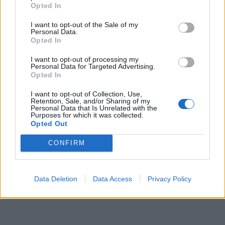
πρέπει να υπερβαίνουν τα 3 φλιτζάνια γάλα
την
Opted In
ημέρα
(περίπου 0,7 λίτρα). Επιπλέον,
ο μέσος
I want to opt-out of the Sale of my
άνδρας δεν πρέπει να υπερβαίνει
:
Personal Data.
Opted In
Τα 36 γραμμάρια σακχάρων την ημέρα
I want to opt-out of processing my
Τα 22 γραμμάρια κορεσμένων λιπαρών, σαν
Personal Data for Targeted Advertising.
κι αυτά που υπάρχουν στο πλήρες γάλα
Opted In
Τα περίπου 55 γραμμάρια πρωτεϊνών την
I want to opt-out of Collection, Use,
ημέρα (συνήθως συνιστώνται 0,75
Retention, Sale, and/or Sharing of my
Personal Data that Is Unrelated with the
γραμμάρια πρωτεϊνών ανά κιλό σωματικού
Purposes for which it was collected.
Opted Out
βάρους την ημέρα).
CONFIRM
Φωτογραφία: iStock
Data Deletion
Data Access
Privacy Policy