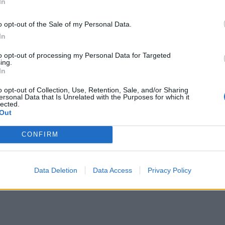
χους με κάποιον μαγικό τρόπο ώστε να τους
In
αιτηθεί πολλή δουλειά. Την πρώτη φορά που
o opt-out of the Sale of my Personal Data.
λα τρόμαξε από τους ήχους που άκουγε για
In
μετά, χρησιμοποιεί την νοηματική γλώσσα
χους και μουρμουρίζει όπως τα παιδιά που
to opt-out of processing my Personal Data for Targeted
ing.
ς μαθαίνουν να μιλά.
In
ων και Φαρμάκων έχει δώσει ήδη από το
o opt-out of Collection, Use, Retention, Sale, and/or Sharing
ΑΒΙ σε ενήλικες και εφήβους των οποίων το
ersonal Data that Is Unrelated with the Purposes for which it
lected.
εί κατά την εγχείρηση αφαίρεσης μιας
Out
κου. Τώρα θα πρέπει να αποδειχθεί πόσο
CONFIRM
έθοδος καθώς η τοποθέτηση του ΑΒΙ απαιτεί
κή επέμβαση βαθειά στον εγκέφαλο υγιών
Data Deletion
Data Access
Privacy Policy