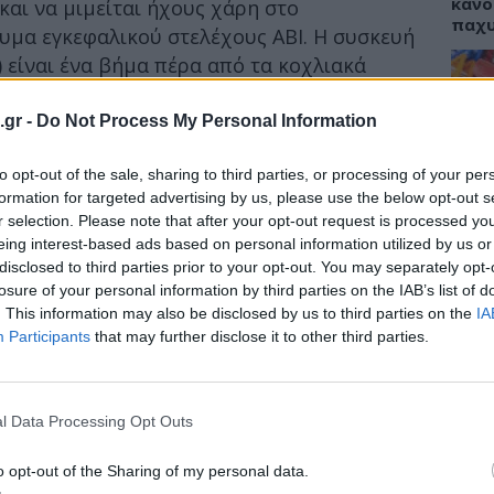
κάνο
και να μιμείται ήχους χάρη στο
παχ
υμα εγκεφαλικού στελέχους ΑΒΙ. Η συσκευή
) είναι ένα βήμα πέρα από τα κοχλιακά
α χάριζαν σε κωφά παιδιά την χαμένη ακοή
περιπτώσεις μικρότερων παιδιών που
.gr -
Do Not Process My Personal Information
ΕΙΔΗ
to opt-out of the sale, sharing to third parties, or processing of your per
ΙΣΑ:
α είναι να παρακάμπτει την μη λειτουργική
Νείλ
formation for targeted advertising by us, please use the below opt-out s
Αρχέ
λεκτρική διέγερση απευθείας στους
r selection. Please note that after your opt-out request is processed y
eing interest-based ads based on personal information utilized by us or
έχους. Το άτομο φοράει ένα μικρόφωνο στο
disclosed to third parties prior to your opt-out. You may separately opt-
υ τον οποίο ένας επεξεργαστής μετατρέπει
losure of your personal information by third parties on the IAB’s list of
νονται σε έναν υποδόριο διεγέρτη ο οποίος
. This information may also be disclosed by us to third parties on the
IA
ΔΙΑ
σω καλωδίου σε ηλεκτρόδια χειρουργικών
Participants
that may further disclose it to other third parties.
19:0
τέλεχος.
Κεχρ
 University of Southern California, η
μπορ
l Data Processing Opt Outs
ημαίνει ότι η μικρή Αντζέλικα θα ακούει
χωρί
 Θα ακούει όπως ένα νεογέννητο και επειδή
o opt-out of the Sharing of my personal data.