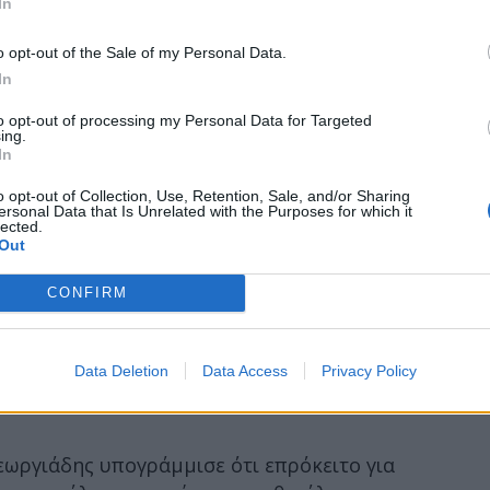
In
o opt-out of the Sale of my Personal Data.
In
to opt-out of processing my Personal Data for Targeted
ing.
In
o opt-out of Collection, Use, Retention, Sale, and/or Sharing
ersonal Data that Is Unrelated with the Purposes for which it
lected.
Out
CONFIRM
Data Deletion
Data Access
Privacy Policy
Γεωργιάδης υπογράμμισε ότι επρόκειτο για