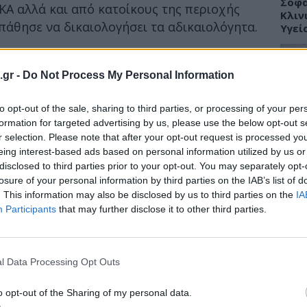
Σοφά
Α αλλά και από κατοίκους της περιοχής
Κλιν
άθησε να δικαιολογήσει τα αδικαιολόγητα.
Υγεί
φέρθηκε εκτενώς στην ένταση αλλά και τα
 νοσοκομείο Αγία Όλγα.
.gr -
Do Not Process My Personal Information
ν προσβλητικό όχι για μένα αλλά για την
ΥΓΕΙ
to opt-out of the sale, sharing to third parties, or processing of your per
τικά και συμπλήρωσε με νόημα: «εγώ είμαι
Πώς 
formation for targeted advertising by us, please use the below opt-out s
σεις καρφάκι δε μου καίγεται»!
«πλή
r selection. Please note that after your opt-out request is processed y
προσ
eing interest-based ads based on personal information utilized by us or
disclosed to third parties prior to your opt-out. You may separately opt-
losure of your personal information by third parties on the IAB’s list of
. This information may also be disclosed by us to third parties on the
IA
Participants
that may further disclose it to other third parties.
ΕΙΔΗ
Γλυφ
45χρ
l Data Processing Opt Outs
ανοι
o opt-out of the Sharing of my personal data.