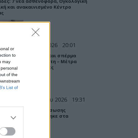
δες: 7 νέα ασθενοφόρα, Ογκολογική
ική και ανακαινισμένο Κέντρο
ας
Α
05 Αυγούστου 2026
20:01
sonal or
στυτική λειτουργία και σπέρμα
ection to
ττονται» από τη ζέστη – Μέτρα
ou may
τασίας στις διακοπές
 personal
out of the
 downstream
B’s List of
ΣΕΙΣ
05 Αυγούστου 2026
19:31
άδα: Επιχείρηση διάσωσης
ονου που παρασύρθηκε στα
χτά