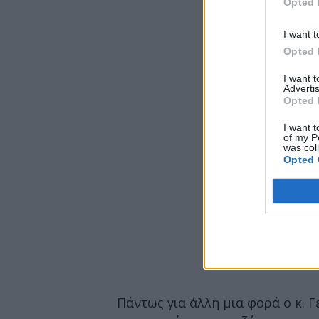
Opted 
I want t
Opted 
I want 
Advertis
Opted 
I want t
of my P
was col
Opted 
Πάντως για άλλη μια φορά ο κ. 