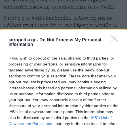
καθιστά δυσκολίες τις επενδύσεις στην Υγεία.
Επίσης ο κ. Χατζηθεοδοσίου μιλώντας για το
μέλλον επισήμανε ότι οι συνθήκες συνεχίζουν
τα νέα θέματα που πρέπει να επιλυθούν για τα
οποία η ασφαλιστική διαμεσολάβηση έχει λόγο
iatropedia.gr -
Do Not Process My Personal
Information
και θα πρέπει να τον διεκδικήσει.
Οι σύνεδροι τοποθετήθηκαν σε διάφορα άλλα
If you wish to opt-out of the sale, sharing to third parties, or
processing of your personal or sensitive information for
θέματα του κλάδου (διεκδικήσεις, κατάργηση
targeted advertising by us, please use the below opt-out
φόρων στα ασφάλιστρα, ενίσχυση της
section to confirm your selection. Please note that after your
εκπαίδευσης, είσοδος νέων στο επάγγελμα, κα)
opt-out request is processed you may continue seeing
και, από την πλευρά της ΕΑΕΕ, η γενική
interest-based ads based on personal information utilized by
us or personal information disclosed to third parties prior to
διευθύντρια
Ελίνα Παπασπυροπούλου
your opt-out. You may separately opt-out of the further
μετέφερε το ενδιαφέρον της ένωσης για την
disclosure of your personal information by third parties on the
ασφαλιστική διαμεσολάβηση καθώς και τις
IAB’s list of downstream participants. This information may
ενέργειες της για την εξέλιξη της ιδιωτικής
also be disclosed by us to third parties on the
IAB’s List of
ασφάλειας.
Downstream Participants
that may further disclose it to other