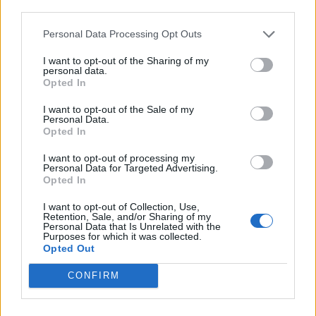
third parties.
Υπενθυμίζεται ότι η φετινή συνδιάσκεψη,
Personal Data Processing Opt Outs
οργανώθηκε από το Επαγγελματικό
Επιμελητήριο Πειραιά με συνδιοργανωτές, όπως
I want to opt-out of the Sharing of my
personal data.
κάθε χρόνο, το Επαγγελματικό Επιμελητήριο
Opted In
Αθηνών και το Επαγγελματικό Επιμελητήριο
I want to opt-out of the Sale of my
Θεσσαλονίκης. Η πρωτοβουλία, που αποτελεί
Personal Data.
ένα ετήσιο γεγονός για τον κλάδο, ξεκίνησε από
Opted In
την Αθήνα και το ΕΕΑ και κυκλικά κάθε χρόνο
I want to opt-out of processing my
στις έδρες των άλλων δύο επιμελητηρίων.
Personal Data for Targeted Advertising.
Opted In
Τέλος, απονεμήθηκε τιμητική διάκριση στον
I want to opt-out of Collection, Use,
επαγγελματία Κώστα Μαρκουλιδάκη, για τη
Retention, Sale, and/or Sharing of my
Personal Data that Is Unrelated with the
συμβολή του στην ανάδειξη της ασφαλιστικής
Purposes for which it was collected.
διαμεσολάβησης στο Επαγγελματικό
Opted Out
Επιμελητήριο Πειραιά.
CONFIRM