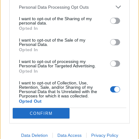
ανθρώπους.
Personal Data Processing Opt Outs
Άλλες μελέτες έχουν δείξει ότι
το παγωμένο
I want to opt-out of the Sharing of my
νερό και γενικότερα τα παγωμένα τρόφιμα
personal data.
Opted In
μπορεί να προκαλέσουν καρδιακή αρρυθμία σε
μερικούς πάσχοντες από
κολπική μαρμαρυγή
.
I want to opt-out of the Sale of my
Personal Data.
Για τους περισσότερους ανθρώπους, όμως, η
Opted In
θερμοκρασία του νερού είναι καθαρά θέμα
I want to opt-out of processing my
προτίμησης και όχι υγείας, τονίζουν οι ειδικοί.
Personal Data for Targeted Advertising.
Opted In
Φωτογραφία: iStock
I want to opt-out of Collection, Use,
Retention, Sale, and/or Sharing of my
Personal Data that Is Unrelated with the
Purposes for which it was collected.
Opted Out
CONFIRM
Data Deletion
Data Access
Privacy Policy