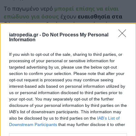
Το παγωμένο νερό
μπορεί επίσης να είναι
επώδυνο για όσους
έχουν
ευαισθησία στα
δόντια
. Η ευαισθησία αυτή μπορεί να έχει
ποικίλες αιτίες. Μπορεί να οφείλεται σε
iatropedia.gr -
Do Not Process My Personal
τερηδόνα που δεν έχει αντιμετωπιστεί ή σε
Information
διάβρωση των ούλων λόγω ηλικίας. Ακόμα και
If you wish to opt-out of the sale, sharing to third parties, or
ασθενείς με καρκίνο που κάνουν
processing of your personal or sensitive information for
χημειοθεραπεία με φάρμακα της οικογένειας
targeted advertising by us, please use the below opt-out
των πλατινών έχουν μεγάλη ευαισθησία στο
section to confirm your selection. Please note that after your
κρύο. Αυτό όμως δεν ισχύει μόνο για τα δόντιά
opt-out request is processed you may continue seeing
τους, αλλά για όλο το σώμα.
interest-based ads based on personal information utilized by
us or personal information disclosed to third parties prior to
Υπάρχουν επίσης μερικές ενδείξεις ότι
τα
your opt-out. You may separately opt-out of the further
disclosure of your personal information by third parties on the
ροφήματα σε θερμοκρασία ψυγείου (4 βαθμοί
IAB’s list of downstream participants. This information may
Κελσίου) μπορεί να προκαλέσουν παροδική
also be disclosed by us to third parties on the
IAB’s List of
αύξηση της αρτηριακής πίεσης. Μάλιστα αυτό
Downstream Participants
that may further disclose it to other
μπορεί να παρατηρηθεί ακόμα και σε υγιείς
third parties.