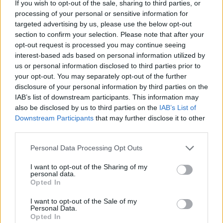
If you wish to opt-out of the sale, sharing to third parties, or
Η κατανάλωση φρούτων και λαχανικών με
processing of your personal or sensitive information for
υψηλή περιεκτικότητα σε αντιοξειδωτικά μπορεί
targeted advertising by us, please use the below opt-out
να βοηθήσει το σώμα σας να έχει τα εργαλεία
section to confirm your selection. Please note that after your
opt-out request is processed you may continue seeing
που χρειάζεται για να κρατήσει τη φλεγμονή
interest-based ads based on personal information utilized by
υπό έλεγχο.
us or personal information disclosed to third parties prior to
your opt-out. You may separately opt-out of the further
Πόσες μπανάνες πρέπει να τρώτε την
disclosure of your personal information by third parties on the
ημέρα
IAB’s list of downstream participants. This information may
also be disclosed by us to third parties on the
IAB’s List of
Δεν υπάρχει γενικός κανόνας
. Ωστόσο, ακόμα
Downstream Participants
that may further disclose it to other
και
third parties.
1-2 μπανάνες την ημέρα δεν θα είναι
πρόβλημα
για τους περισσότερους. Έχουν
Personal Data Processing Opt Outs
σχετικά υψηλή περιεκτικότητα σε υδατάνθρακες.
I want to opt-out of the Sharing of my
Επομένως, η κατανάλωσή τους μαζί με
personal data.
πρωτεΐνες ή λίπος είναι επίσης σώφρον για την
Opted In
υποστήριξη σταθερών επιπέδων ενέργειας.
I want to opt-out of the Sale of my
Personal Data.
Τα άτομα με προχωρημένη νεφρική νόσο θα
Opted In