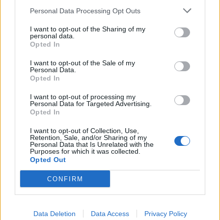
καρδιαγγειακά αίτια
Personal Data Processing Opt Outs
7-18% μικρότερο κίνδυνο θανάτου από
I want to opt-out of the Sharing of my
καρκίνο
personal data.
Opted In
7% μικρότερο κίνδυνο θανάτου από
νευροεκφυλιστικές παθήσεις, όπως η άνοια
I want to opt-out of the Sale of my
Personal Data.
35-46% λιγότερες πιθανότητες θανάτου από
Opted In
αναπνευστικά νοσήματα
I want to opt-out of processing my
Personal Data for Targeted Advertising.
«
Τα ευρήματα αυτά προέρχονται από μελέτη σε
Opted In
εθελοντές μέσης ηλικίας άνω των 50 ετών
», τόνισε ο
Dr. Hu. «
Υποδηλώνουν ότι ποτέ δεν είναι αργά για
I want to opt-out of Collection, Use,
Retention, Sale, and/or Sharing of my
να υιοθετήσει κάποιος υγιεινές διατροφικές
Personal Data that Is Unrelated with the
Purposes for which it was collected.
συνήθειες. Αποδεικνύουν επίσης ότι τα οφέλη που
Opted Out
παρέχει η υγιεινή διατροφή είναι σημαντικά και
CONFIRM
αφορούν ευρύ φάσμα νοσημάτων. Ο κόσμος μπορεί
να κάνει όποια διατροφή θέλει. Αρκεί
ο κορμός της
να είναι τα φυτικής προελεύσεως τρόφιμα
και
Data Deletion
Data Access
Privacy Policy