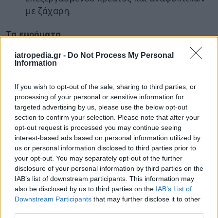
με ζάχαρη.
Τα ευρήματα
Τα ευρήματα της μελέτης
δημοσιεύονται στην
iatropedia.gr -
Do Not Process My Personal
ιατρική επιθεώρηση JAMA Internal Medicine
.
Information
Όπως διαπίστωσαν οι ερευνητές, ο κίνδυνος
If you wish to opt-out of the sale, sharing to third parties, or
πρόωρου θανάτου μειωνόταν έως και 20% στους
processing of your personal or sensitive information for
συμμετέχοντες που ακολουθούσαν πιο πιστά
targeted advertising by us, please use the below opt-out
κάποιο ή συνδυασμό των προαναφερθέντων
section to confirm your selection. Please note that after your
διατροφικών προγραμμάτων. Τη μικρότερη
opt-out request is processed you may continue seeing
interest-based ads based on personal information utilized by
προστασία παρείχε η χορτοφαγική διατροφή
us or personal information disclosed to third parties prior to
(μείωνε τον κίνδυνο κατά 14%).
your opt-out. You may separately opt-out of the further
disclosure of your personal information by third parties on the
Επιπλέον, οι πιθανότητες θανάτου από βασικά
IAB’s list of downstream participants. This information may
χρόνια νοσήματα μειώνονταν σημαντικά. Έτσι,
also be disclosed by us to third parties on the
IAB’s List of
οι συμμετέχοντες είχαν:
Downstream Participants
that may further disclose it to other
third parties.
6-13% λιγότερες πιθανότητες θανάτου από