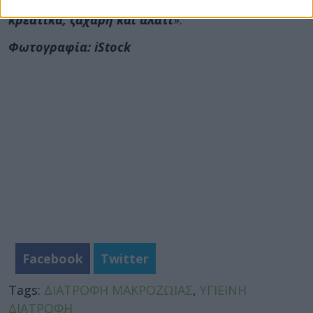
να περιέχει
λίγο κόκκινο κρέας, επεξεργασμένα
κρεατικά, ζάχαρη και αλάτι
».
Φωτογραφία: iStock
Facebook
Twitter
Tags:
ΔΙΑΤΡΟΦΗ ΜΑΚΡΟΖΩΙΑΣ
,
ΥΓΙΕΙΝΗ
ΔΙΑΤΡΟΦΗ