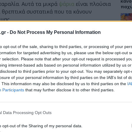
κάνο
παραλία. Αυτά τα μικρά
ψάρια
είναι πλούσια
παχ
α θρεπτικά συστατικά που τα κάνουν
 μας.
εία της καρδιάς, του εγκεφάλου και των
.gr -
Do Not Process My Personal Information
ΕΙΔΗ
να είναι προσεκτικοί με την κατανάλωσή
to opt-out of the sale, sharing to third parties, or processing of your per
ΙΣΑ:
Νείλ
formation for targeted advertising by us, please use the below opt-out s
, RD, LD
, εξηγεί τα διατροφικά οφέλη και τα
Αρχέ
r selection. Please note that after your opt-out request is processed y
νάλωσης αυτού του μικροσκοπικού ψαριού.
eing interest-based ads based on personal information utilized by us or
disclosed to third parties prior to your opt-out. You may separately opt-
losure of your personal information by third parties on the IAB’s list of
. This information may also be disclosed by us to third parties on the
IA
ΔΙΑ
Participants
that may further disclose it to other third parties.
19:0
Κεχρ
μπορ
l Data Processing Opt Outs
χωρί
o opt-out of the Sharing of my personal data.