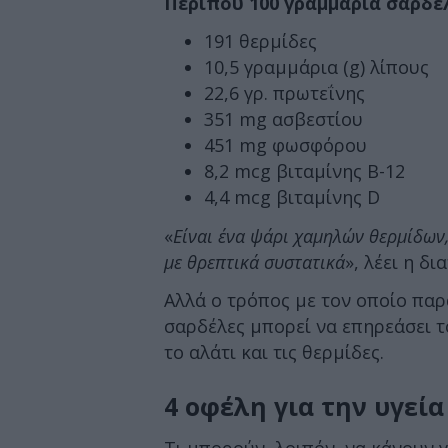
Περίπου 100 γραμμάρια σαρδέ
191 θερμίδες
10,5 γραμμάρια (g) λίπους
22,6 γρ. πρωτεΐνης
351 mg ασβεστίου
451 mg φωσφόρου
8,2 mcg βιταμίνης Β-12
4,4 mcg βιταμίνης D
«
Είναι ένα ψάρι χαμηλών θερμίδων,
με θρεπτικά συστατικά
», λέει η δ
Αλλά ο τρόπος με τον οποίο παρ
σαρδέλες μπορεί να επηρεάσει τ
το αλάτι και τις θερμίδες.
4 οφέλη για την υγεία
Τι μπορούν, λοιπόν, να κάνουν γι