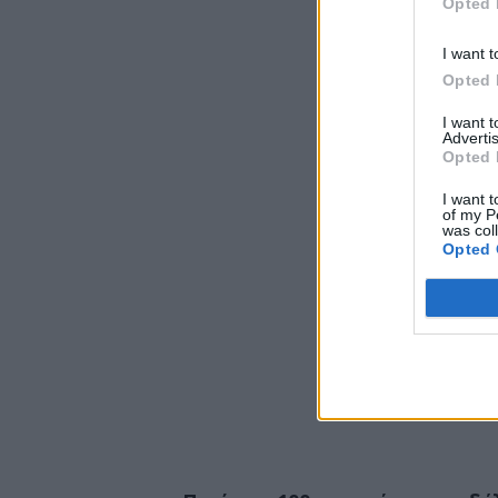
Opted 
I want t
Opted 
I want 
Advertis
Opted 
I want t
of my P
was col
Opted 