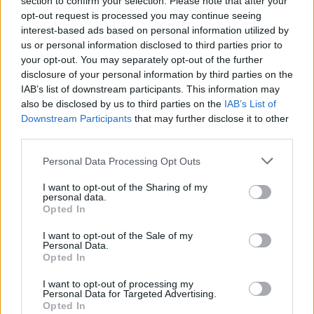
section to confirm your selection. Please note that after your
η κατανάλωση μέτριας ποσότητας σπορέλαιων
opt-out request is processed you may continue seeing
ως μέρος μιας ισορροπημένης διατροφής δεν
interest-based ads based on personal information utilized by
έχει αποδειχθεί ότι προκαλεί καρκίνο.
us or personal information disclosed to third parties prior to
your opt-out. You may separately opt-out of the further
Φωτογραφία:
iStock
disclosure of your personal information by third parties on the
IAB’s list of downstream participants. This information may
ΔΙΑΒΑΣΤΕ ΕΠΙΣΗΣ:
also be disclosed by us to third parties on the
IAB’s List of
Downstream Participants
that may further disclose it to other
Κόκκινες πιπεριές: Τα θρεπτικά συστατικά και
third parties.
τα οφέλη για την υγεία μας
Personal Data Processing Opt Outs
Ζάχαρη: Πώς θα καταλάβετε ότι τρώτε
περισσότερη από όσο πρέπει – Τα 7 σημάδια
I want to opt-out of the Sharing of my
personal data.
Opted In
Σωτήρης Τσιόδρας: Η επόμενη πανδημία μπορεί
να έρθει φέτος ή σε 15 χρόνια – Επιτηρούμε 25
I want to opt-out of the Sale of my
Personal Data.
παθογόνους ιούς
Opted In
I want to opt-out of processing my
Personal Data for Targeted Advertising.
Opted In