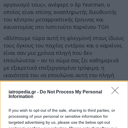
οργανισμό τους», ανέφερε ο δρ Yeatman, ο
οποίος είναι επίσης αναπληρωτής διευθυντής
του κέντρου μεταφραστικής έρευνας και
καινοτομίας στο Ινστιτούτο Καρκίνου TGH.
«Βλέπουμε τώρα αυτή τη φλεγμονή στους ίδιους
τους όγκους του παχέος εντέρου και ο καρκίνος
είναι σαν μια χρόνια πληγή που δεν
επουλώνεται – αν το σώμα σας ζει καθημερινά
με εξαιρετικά επεξεργασμένα τρόφιμα, η
ικανότητά του να επουλώνει αυτή την πληγή
μειώνεται λόγω της φλεγμονής και της
καταστολής του ανοσοποιητικού συστήματος,
iatropedia.gr -
Do Not Process My Personal
που τελικά επιτρέπει στον καρκίνο να
Information
αναπτυχθεί», σημείωσε.
If you wish to opt-out of the sale, sharing to third parties, or
Αξίζει να σημειωθεί, ωστόσο, πως σύμφωνα με
processing of your personal or sensitive information for
κορυφαίους αμερικανικούς οργανισμούς υγείας,
targeted advertising by us, please use the below opt-out