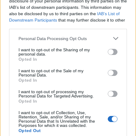
3,1 (εκ των
disclosure of your personal information by third parties on the
IAB’s list of downstream participants. This information may
Υδατάνθρακες (g)
οποίων 1,9 g
130
also be disclosed by us to third parties on the
IAB’s List of
σάκχαρα)
Downstream Participants
that may further disclose it to other
Ασβέστιο (mg)
2,9
1.000-1.300
third parties.
Σίδηρος (mg)
0,5
8-18
Personal Data Processing Opt Outs
Μαγνήσιο (mg)
8,6
310-420
Φώσφορος (mg)
82,6
700-1.250
I want to opt-out of the Sharing of my
personal data.
Κάλιο
305
4.700
Opted In
Νάτριο (mg)
4,8
2.300
I want to opt-out of the Sale of my
Ψευδάργυρος (mg)
0,5
8-11
Personal Data.
Opted In
Χαλκός (mcg)
305
890-900
Σελήνιο (mcg)
8,9
55
I want to opt-out of processing my
Personal Data for Targeted Advertising.
Βιταμίνη C (mg)
2
65-90
Opted In
Βιταμίνη D (mg)
0,2
15
I want to opt-out of Collection, Use,
Φυλλικό οξύ (mcg
Retention, Sale, and/or Sharing of my
16,3
400
Personal Data that Is Unrelated with the
DFE)
Purposes for which it was collected.
Opted Out
Χολίνη (mg)
16,6
400-550