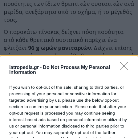
ποσότητες των ίδιων θρεπτικών συστατικών ανά
μερίδα, ανεξάρτητα από το σχήμα, ή το μέγεθός
τους.
Ο παρακάτω πίνακας δείχνει πόση ποσότητα
από κάθε θρεπτικό συστατικό παρέχει ένα
φλιτζάνι
96 g ωμών μανιταριών
. Δείχνει επίσης
πόση ποσότητα από το κάθε θρεπτικό συστατικό
πρέπει να καταναλώνουν οι ενήλικες κάθε μέρα,
iatropedia.gr -
Do Not Process My Personal
ανάλογα με το φύλο και την ηλικία τους.
Information
If you wish to opt-out of the sale, sharing to third parties, or
Ποσότητα σε
Συνιστώμενη
Θρεπτικό
processing of your personal or sensitive information for
1 φλιτζάνι
ημερήσια
συστατικό
targeted advertising by us, please use the below opt-out
μανιτάρια
λήψη
section to confirm your selection. Please note that after your
opt-out request is processed you may continue seeing
Ενέργεια
21,1
1.600-3.200
interest-based ads based on personal information utilized by
(θερμίδες)
us or personal information disclosed to third parties prior to
Πρωτεΐνη (g)
3
46-56
your opt-out. You may separately opt-out of the further