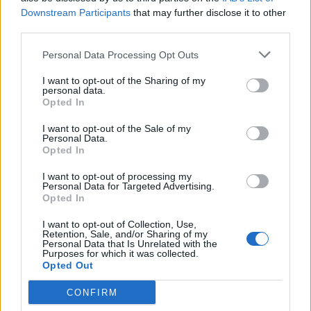
Όσον αφορά τη συχνότητα της κατανάλωσής
Downstream Participants
that may further disclose it to other
τους, «θα συνιστούσα να τρώτε λίγα μανιτάρια
third parties.
καθημερινά ή έστω τρεις φορές την εβδομάδα»,
Personal Data Processing Opt Outs
τόνισε ο Dr. Spector. «Η ιδανική ποσότητα θα
ήταν δύο φλιτζάνια ωμά μανιτάρια την φορά,
I want to opt-out of the Sharing of my
personal data.
ώστε να υπάρξει διαφορά στην υγεία».
Opted In
Φωτογραφία: iStock
I want to opt-out of the Sale of my
Personal Data.
Opted In
I want to opt-out of processing my
Personal Data for Targeted Advertising.
Opted In
I want to opt-out of Collection, Use,
Retention, Sale, and/or Sharing of my
Personal Data that Is Unrelated with the
Purposes for which it was collected.
Opted Out
CONFIRM