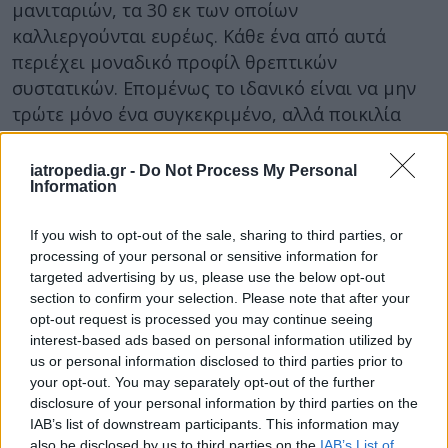
μανιταριών, τα 30 εκ των οποίων
καλλιεργούνται ευρέως. Κάθε ένα από αυτά
περιέχει μοναδικό προφίλ θρεπτικών
συστατικών. Επομένως το ιδανικό είναι να μην
τρώτε μόνο ένα συγκεκριμένο, αλλά ποικιλία
από αυτά.
iatropedia.gr -
Do Not Process My Personal
Όπως συνήθως ισχύει με τα τρόφιμα,
Information
προτιμότερο είναι να τρώτε ολόκληρα, μη
επεξεργασμένα μανιτάρια, για να αποκομίσετε
If you wish to opt-out of the sale, sharing to third parties, or
τα πλήρη οφέλη τους. Και αποξηραμένα, όμως,
processing of your personal or sensitive information for
targeted advertising by us, please use the below opt-out
είναι εξίσου θρεπτικά και ενίοτε πιο νόστιμα,
section to confirm your selection. Please note that after your
πρόσθεσε ο καθηγητής.
opt-out request is processed you may continue seeing
interest-based ads based on personal information utilized by
Μολονότι, όμως, καλύτερο είναι να τρώτε
us or personal information disclosed to third parties prior to
ποικιλία μανιταριών, μην τα μαζεύετε μόνοι
your opt-out. You may separately opt-out of the further
σας, εκτός κι αν ξέρετε πώς να τα διαλέγετε. Να
disclosure of your personal information by third parties on the
θυμάστε ότι μερικά είδη είναι δηλητηριώδη.
IAB’s list of downstream participants. This information may
also be disclosed by us to third parties on the
IAB’s List of