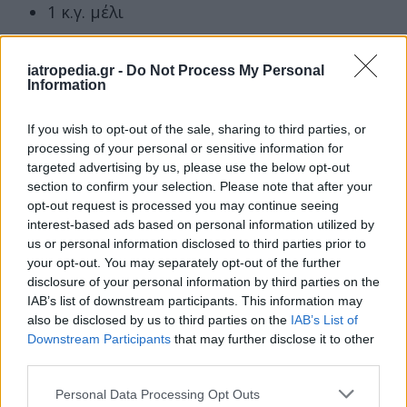
1 κ.γ. μέλι
Εκτέλεση
iatropedia.gr -
Do Not Process My Personal
Προθερμαίνουμε τον φούρνο στους 220 οC στον
Information
αέρα.
If you wish to opt-out of the sale, sharing to third parties, or
Σε ένα μπολ βάζουμε το πάνκο, το κάρι, την
processing of your personal or sensitive information for
πάπρικα, το σκόρδο, το θυμάρι και
targeted advertising by us, please use the below opt-out
section to confirm your selection. Please note that after your
ανακατεύουμε.
opt-out request is processed you may continue seeing
interest-based ads based on personal information utilized by
Βάζουμε το μαριναρισμένο κοτόπουλο στο μπολ
us or personal information disclosed to third parties prior to
με το πανάρισμα και ανακατεύουμε ώστε να
your opt-out. You may separately opt-out of the further
καλυφθεί όλη η επιφάνεια από τις λωρίδες του
disclosure of your personal information by third parties on the
κοτόπουλου.
IAB’s list of downstream participants. This information may
also be disclosed by us to third parties on the
IAB’s List of
Απλώνουμε το κοτόπουλο σε ταψιά με
Downstream Participants
that may further disclose it to other
λαδόκολλα, βάζουμε αλάτι, πιπέρι, το ελαιόλαδο
third parties.
και ψήνουμε για 8-10 λεπτά.
Personal Data Processing Opt Outs