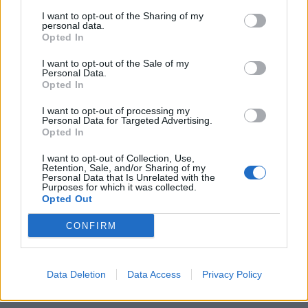
Για τη σάλτσα
I want to opt-out of the Sharing of my
personal data.
Σε ένα μπολ βάζουμε το γιαούρτι, το κάρι, τη
Opted In
μουστάρδα, το μέλι και ανακατεύουμε καλά να
I want to opt-out of the Sale of my
ομογενοποιηθούν τα υλικά.
Personal Data.
Opted In
Σερβίρουμε τις κοτομπουκιές με φέτες λάιμ,
I want to opt-out of processing my
ρίγανη, θυμάρι και βασιλικό.
Personal Data for Targeted Advertising.
Opted In
Φωτογραφία:
iStock
I want to opt-out of Collection, Use,
Retention, Sale, and/or Sharing of my
Personal Data that Is Unrelated with the
Purposes for which it was collected.
Opted Out
CONFIRM
Data Deletion
Data Access
Privacy Policy