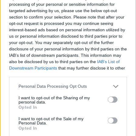
Διάρροια: Τι επιτρέπεται να φάτε και τι όχι
processing of your personal or sensitive information for
targeted advertising by us, please use the below opt-out
Φούσκωμα στην κοιλιά: Γιατί σας συμβαίνει
section to confirm your selection. Please note that after your
συχνά – Τι να φάτε για να ανακουφιστείτε
opt-out request is processed you may continue seeing
interest-based ads based on personal information utilized by
Κοιλιοκάκη και ευαισθησία τη γλουτένη: Τα
us or personal information disclosed to third parties prior to
συμπτώματα σε ενήλικες και παιδιά
your opt-out. You may separately opt-out of the further
disclosure of your personal information by third parties on the
Τι ξέρετε για την ασθένεια του Crohn;
IAB’s list of downstream participants. This information may
also be disclosed by us to third parties on the
IAB’s List of
Σύνδρομο ευερέθιστου εντέρου: Τι να τρώτε
Downstream Participants
that may further disclose it to other
και τι όχι
third parties.
Personal Data Processing Opt Outs
I want to opt-out of the Sharing of my
personal data.
Opted In
I want to opt-out of the Sale of my
Personal Data.
Opted In