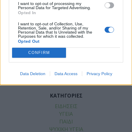
I want to opt-out of processing my
Personal Data for Targeted Advertising.
Opted In
I want to opt-out of Collection, Use,
Facebook
Twitter
Retention, Sale, and/or Sharing of my
Personal Data that Is Unrelated with the
Purposes for which it was collected.
Tags:
ΔΙΑΡΡΟΙΑ
,
ΔΥΣΑΝΕΞΙΑ
,
ΚΑΛΑΜΠΟΚΙ
,
Opted Out
ΚΟΙΛΙΟΚΑΚΗ
,
ΝΟΣΟΣ ΤΟΥ CROHN
,
ΠΕΨΗ
,
CONFIRM
ΣΥΝΔΡΟΜΟ ΕΥΕΡΕΘΙΣΤΟΥ ΕΝΤΕΡΟΥ
,
ΤΡΟΦΕΣ
,
ΤΡΟΦΙΚΗ ΑΛΛΕΡΓΙΑ
,
ΦΟΥΣΚΩΜΑ
Data Deletion
Data Access
Privacy Policy
ΚΑΤΗΓΟΡΙΕΣ
ΕΙΔΗΣΕΙΣ
ΥΓΕΙΑ
ΠΑΙΔΙ
ΨΥΧΙΚΗ ΥΓΕΙΑ