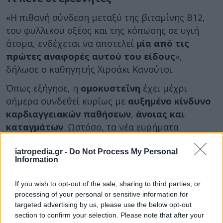
«Η πιθανή σύνδεση μεταξύ της βιταμίνης Β12,
του φυλλικού οξέος και της κόπωσης σε υγιή
άτομα, ενδέχεται να αποτελεί
μία από τις
πρώτες αναφορές αυτού του είδους
»,
δήλωσε ο καθηγητής Χιροάκι Κανούτσι.
Όπως εξήγησε, η
ομοκυστεΐνη
έχει μέχρι
σήμερα συνδεθεί κυρίως με
αυξημένο κίνδυνο
καρδιαγγειακών παθήσεων
,
άνοιας και
καταγμάτων
. Ωστόσο, τα νέα ευρήματα
υποδηλώνουν ότι μπορεί να σχετίζεται και με
την
κόπωση ή τη μείωση του κινήτρου
στην
iatropedia.gr -
Do Not Process My Personal
Information
καθημερινότητα.
Οι ερευνητές τονίζουν ότι η
επαρκής
If you wish to opt-out of the sale, sharing to third parties, or
processing of your personal or sensitive information for
πρόσληψη βιταμίνης Β12 και φυλλικού οξέος
targeted advertising by us, please use the below opt-out
μέσω μιας ισορροπημένης διατροφής μπορεί να
section to confirm your selection. Please note that after your