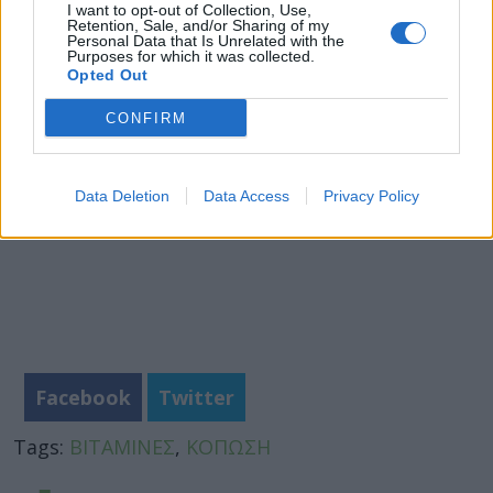
I want to opt-out of Collection, Use,
διατροφικών ελλείψεων
.
Retention, Sale, and/or Sharing of my
Personal Data that Is Unrelated with the
Purposes for which it was collected.
Φωτογραφία: istock
Opted Out
CONFIRM
Data Deletion
Data Access
Privacy Policy
Facebook
Twitter
Tags:
ΒΙΤΑΜΙΝΕΣ
,
ΚΟΠΩΣΗ