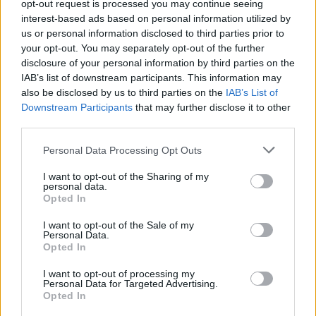
συμβάλει στη διατήρηση
φυσιολογικών
opt-out request is processed you may continue seeing
επιπέδων ομοκυστεΐνης
και, κατ’ επέκταση,
interest-based ads based on personal information utilized by
us or personal information disclosed to third parties prior to
στη συνολική ευεξία.
your opt-out. You may separately opt-out of the further
disclosure of your personal information by third parties on the
Η μελέτη με μια ματιά
IAB’s list of downstream participants. This information may
also be disclosed by us to third parties on the
IAB’s List of
Συμμετείχαν περίπου 600 υγιείς ενήλικες
Downstream Participants
that may further disclose it to other
στην Ιαπωνία.
third parties.
Μετρήθηκαν τα επίπεδα ομοκυστεΐνης,
Personal Data Processing Opt Outs
βιταμίνης Β12 και φυλλικού οξέος στο αίμα.
Υψηλή ομοκυστεΐνη συνδέθηκε με
I want to opt-out of the Sharing of my
personal data.
χαμηλότερα επίπεδα των δύο βιταμινών.
Opted In
Στους άνδρες παρατηρήθηκε μεγαλύτερη
I want to opt-out of the Sale of my
σωματική κόπωση.
Personal Data.
Στις γυναίκες καταγράφηκε μειωμένο
Opted In
κίνητρο.
I want to opt-out of processing my
Personal Data for Targeted Advertising.
Οι ερευνητές επισημαίνουν τη
σημασία μιας
Opted In
ισορροπημένης διατροφής για την πρόληψη