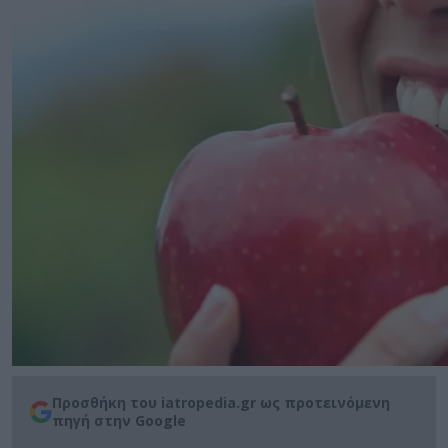
Προσθήκη του iatropedia.gr ως προτεινόμενη
πηγή στην Google