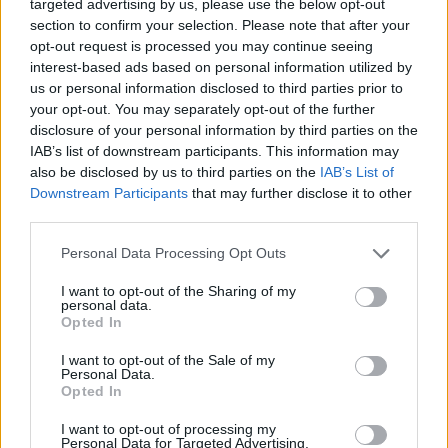
σύστημα σχετικά ανέγγιχτοι. Αλλά
αν μασάτε
targeted advertising by us, please use the below opt-out
τους σπόρους μπορεί να εκτεθείτε στις
section to confirm your selection. Please note that after your
opt-out request is processed you may continue seeing
τοξίνες
. Ένα ή δύο σπόρια δεν θα είναι
interest-based ads based on personal information utilized by
επιβλαβή, καθώς το σώμα μπορεί να
us or personal information disclosed to third parties prior to
διαχειριστεί μικρές δόσεις κυανίου. Αλλά αν
your opt-out. You may separately opt-out of the further
εσείς ή ένα παιδί μασάτε και καταπιείτε πολλούς
disclosure of your personal information by third parties on the
IAB’s list of downstream participants. This information may
σπόρους από μήλο, θα πρέπει να αναζητήσετε
also be disclosed by us to third parties on the
IAB’s List of
αμέσως ιατρική βοήθεια.
Downstream Participants
that may further disclose it to other
third parties.
Πόσοι σπόροι είναι επιβλαβείς;
Σύμφωνα με
τον John Fry, σύμβουλο στην επιστήμη των
Personal Data Processing Opt Outs
τροφίμων, περίπου
1 χιλιοστόγραμμο κυανίου
I want to opt-out of the Sharing of my
ανά κιλό σωματικού βάρους είναι αρκετό να
personal data.
Opted In
σκοτώσει ένα ενήλικο άτομο
.
I want to opt-out of the Sale of my
Οι σπόροι στο μήλο περιέχουν περίπου 700
Personal Data.
mg κυανίου ανά κιλό
. Οπότε περίπου 100
Opted In
γραμμάρια σπόρων μήλου θα ήταν αρκετά για να
I want to opt-out of processing my
σκοτώσουν έναν ενήλικα 70 κιλών.
Personal Data for Targeted Advertising.