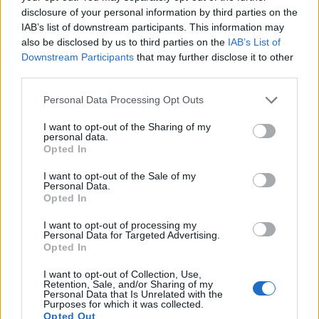
συσκευασμένων προϊόντων
που αγοράζετε για
disclosure of your personal information by third parties on the
νιτρώδες νάτριο και κάλιο, ή απλά να
IAB’s list of downstream participants. This information may
περιορίσετε
also be disclosed by us to third parties on the
IAB’s List of
την κατανάλωση επεξεργασμένων κρεάτων
,
Downstream Participants
that may further disclose it to other
όπως το μπέικον, το ζαμπόν, το σαλάμι κ.α.”
, είπε ο
third parties.
Messer.
Personal Data Processing Opt Outs
“Δεν θα συνιστούσα τον περιορισμό των τροφών που
I want to opt-out of the Sharing of my
είναι φυσικά πλούσιες σε νιτρικά άλατα”
, είπε με
personal data.
την σειρά της η Palinksi-Wade.
“
Ορισμένες από
Opted In
αυτές τις τροφές, όπως τα παντζάρια,
I want to opt-out of the Sale of my
προσφέρουν σημαντικά οφέλη
όπως η μείωση
Personal Data.
Opted In
των επιπέδων της αρτηριακής πίεσης (κάτι που είναι
πολύ σημαντικό για άτομα με διαβήτη που
I want to opt-out of processing my
Personal Data for Targeted Advertising.
διατρέχουν μεγαλύτερο κίνδυνο καρδιακής νόσου).
Opted In
Αυτήν τη στιγμή, υπάρχουν περισσότερα θετικά
I want to opt-out of Collection, Use,
Retention, Sale, and/or Sharing of my
οφέλη από την κατανάλωση αυτών των τροφών
Personal Data that Is Unrelated with the
(κυρίως λαχανικών) παρά ο περιορισμός/αποφυγή
Purposes for which it was collected.
Opted Out