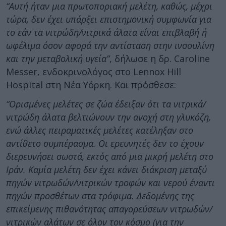
“Αυτή ήταν μια πρωτοποριακή μελέτη, καθώς, μέχρι
τώρα, δεν έχει υπάρξει επιστημονική συμφωνία για
το εάν τα νιτρώδη/νιτρικά άλατα είναι επιβλαβή ή
ωφέλιμα όσον αφορά την αντίσταση στην ινσουλίνη
και την μεταβολική υγεία”
, δήλωσε η δρ. Caroline
Messer, ενδοκρινολόγος στο Lennox Hill
Hospital στη Νέα Υόρκη. Και πρόσθεσε:
“Ορισμένες μελέτες σε ζώα έδειξαν ότι τα νιτρικά/
νιτρώδη άλατα βελτιώνουν την ανοχή στη γλυκόζη,
ενώ άλλες πειραματικές μελέτες κατέληξαν στο
αντίθετο συμπέρασμα. Οι ερευνητές δεν το έχουν
διερευνήσει σωστά, εκτός από μια μικρή μελέτη στο
Ιράν. Καμία μελέτη δεν έχει κάνει διάκριση μεταξύ
πηγών νιτρωδών/νιτρικών τροφών και νερού έναντι
πηγών προσθέτων στα τρόφιμα. Δεδομένης της
επικείμενης πιθανότητας απαγορεύσεων νιτρωδών/
νιτρικών αλάτων σε όλον τον κόσμο (για την