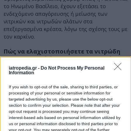
το Ηνωμένο Βασίλειο, έχουν εξετάσει το
ενδεχόμενο απαγόρευσης ή μείωσης των
νιτρικών και νιτρωδών αλάτων στα
επεξεργασμένα κρέατα, λόγω της σχέσης τους με
τον καρκίνο.
Πώς να ελαχιστοποιήσετε τα νιτρώδη
και τα νιτρικά άλατα στη διατροφή σας
iatropedia.gr -
Do Not Process My Personal
Η αποφυγή όλων των νιτρικών και νιτρωδών
Information
αλάτων δεν είναι απαραίτητα η λύση.
If you wish to opt-out of the sale, sharing to third parties, or
Ορισμένα νιτρικά άλατα βοηθούν στην μείωση
processing of your personal or sensitive information for
της ανάπτυξης βακτηρίων και λοιμώξεων στον
targeted advertising by us, please use the below opt-out
γαστρεντερικό σωλήνα καθώς και στη ρύθμιση
section to confirm your selection. Please note that after your
της αρτηριακής πίεσης.
opt-out request is processed you may continue seeing
interest-based ads based on personal information utilized by
“Για να ελαχιστοποιηθεί η έκθεση στα νιτρώδη, θα
us or personal information disclosed to third parties prior to
πρέπει να ελέγχετε τις
ετικέτες των
your opt-out. You may separately opt-out of the further