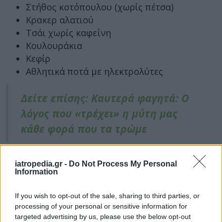
Στήθος κοτόπουλου (χωρίς πέτσα)
Κρακερ αλατιού
Τσάι χωρίς καφεΐνη
Κουλουράκια
Κεφίρ
Αθλητικά ποτά με ηλεκτρολύτες
Δείτε επίσης: Καυτερά φαγητά: Ο
λόγος που «τρέχει» η μύτη μας
κάθε φορά που τα τρώμε
Τροφές που πρέπει να αποφεύγετε
iatropedia.gr -
Do Not Process My Personal
Information
Γαλακτοκομικά (εκτός από γιαούρτι)
Τηγανητά, λιπαρά ή πικάντικα τρόφιμα
If you wish to opt-out of the sale, sharing to third parties, or
Δημητριακά ολικής αλέσεως
processing of your personal or sensitive information for
targeted advertising by us, please use the below opt-out
Ξηροί καρποί και σπόροι