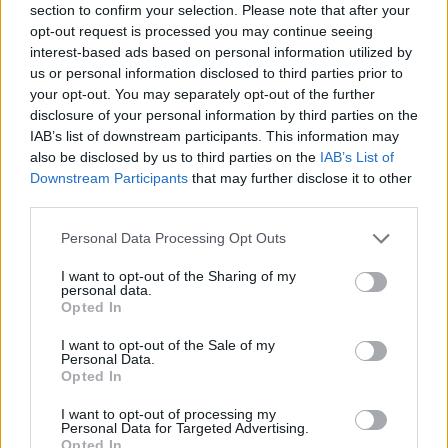
section to confirm your selection. Please note that after your
Φασόλια και όσπρια
opt-out request is processed you may continue seeing
Ωμά λαχανικά
interest-based ads based on personal information utilized by
Καλαμπόκι
us or personal information disclosed to third parties prior to
Κρεμμύδι και σκόρδο
your opt-out. You may separately opt-out of the further
disclosure of your personal information by third parties on the
Πατατάκια
IAB’s list of downstream participants. This information may
Καραμέλες
also be disclosed by us to third parties on the
IAB’s List of
Λάχανο και μπρόκολο
Downstream Participants
that may further disclose it to other
Αποξηραμένα φρούτα
third parties.
Βούτυρα ξηρών καρπών (φυστικοβούτυρο)
Personal Data Processing Opt Outs
Ανθρακούχα ποτά
Καφές
I want to opt-out of the Sharing of my
personal data.
Εσπεριδοειδή και χυμός
Opted In
Αλκοόλ
I want to opt-out of the Sale of my
Personal Data.
Με πληροφορίες από:
verywellhealth.com
/
Opted In
Φωτογραφία iStock
I want to opt-out of processing my
Personal Data for Targeted Advertising.
Opted In