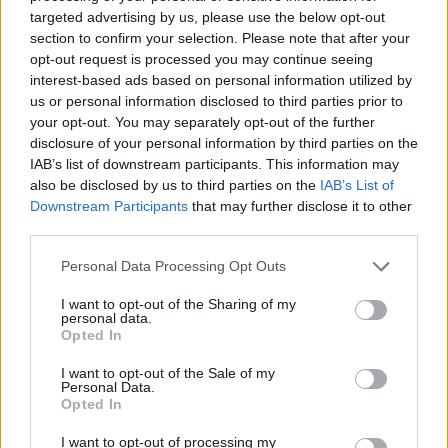
targeted advertising by us, please use the below opt-out
στέλεχος. Αυτό θα μπορούσε να σημαίνει ότι εάν
section to confirm your selection. Please note that after your
το κύκλωμα αυτό είναι υπερδραστήριο σε ένα
opt-out request is processed you may continue seeing
άτομο, μπορεί να αισθάνεται μεγαλύτερη
interest-based ads based on personal information utilized by
ικανοποίηση τρώγοντας ή λαχταρώντας φαγητό
us or personal information disclosed to third parties prior to
όταν δεν πεινάει. Αντίθετα, εάν αυτό το κύκλωμα
your opt-out. You may separately opt-out of the further
disclosure of your personal information by third parties on the
δεν είναι αρκετά ενεργό, είναι πιθανό να
IAB’s list of downstream participants. This information may
αποκομίζει λιγότερη ευχαρίστηση από το
also be disclosed by us to third parties on the
IAB’s List of
φαγητό, κάτι που θα συνέβαλε ενδεχομένως
Downstream Participants
that may further disclose it to other
στην ανορεξία.
third parties.
Εάν εντοπιστεί και στους ανθρώπους, το
Personal Data Processing Opt Outs
συγκεκριμένο κύκλωμα αναζήτησης τροφής θα
I want to opt-out of the Sharing of my
μπορούσε, πιθανότατα, να αποτελέσει στόχο
personal data.
Opted In
θεραπείας για ορισμένα είδη διατροφικών
διαταραχών, εκτιμούν οι ερευνητές.
I want to opt-out of the Sale of my
Personal Data.
Opted In
Φωτογραφία:
iStock
I want to opt-out of processing my