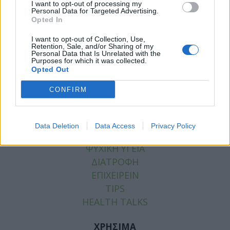
I want to opt-out of processing my
Facebook
Twitter
Personal Data for Targeted Advertising.
Opted In
Tags:
ΒΙΝΤΕΟ
,
ΔΙΑΤΡΟΦΗ
,
ΖΕΛΑΤΙΝΗ
I want to opt-out of Collection, Use,
Retention, Sale, and/or Sharing of my
Personal Data that Is Unrelated with the
Purposes for which it was collected.
Opted Out
ΚΑΤΗΓΟΡΙΕΣ
CONFIRM
ΕΙΔΗΣΕΙΣ
ΥΓΕΙΑ
Data Deletion
Data Access
Privacy Policy
ΠΑΙΔΙ
ΨΥΧΙΚΗ ΥΓΕΙΑ
ΔΙΑΤΡΟΦΗ
ΕΠΙΧΕΙΡΕΙΝ
TIPS
HEALTH TALKS
ΧΡΗΣΙΜΑ