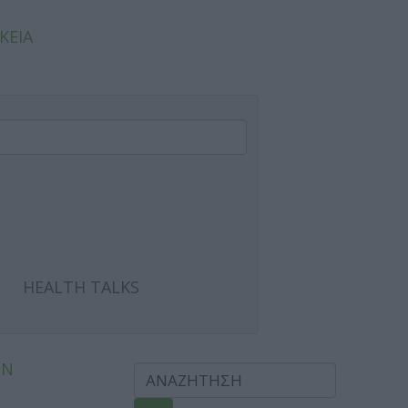
ΚΕΙΑ
HEALTH TALKS
ΩΝ