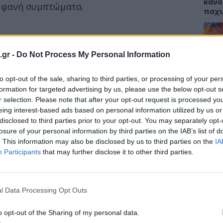
κάνο
εμφανή συμπτώματα.
παχ
Reinstein, οφθαλμικός χειρουργός της
.gr -
Do Not Process My Personal Information
ΕΙΔΗ
δήλωσε ότι μια κατάσταση που ονομάζεται
νύει ότι ένα άτομο έχει αυξημένη
to opt-out of the sale, sharing to third parties, or processing of your per
ΙΣΑ:
Νείλ
formation for targeted advertising by us, please use the below opt-out s
Αρχέ
r selection. Please note that after your opt-out request is processed y
eing interest-based ads based on personal information utilized by us or
disclosed to third parties prior to your opt-out. You may separately opt-
losure of your personal information by third parties on the IAB’s list of
. This information may also be disclosed by us to third parties on the
IA
ΔΙΑ
Participants
that may further disclose it to other third parties.
19:0
Κεχρ
μπορ
l Data Processing Opt Outs
χωρί
o opt-out of the Sharing of my personal data.