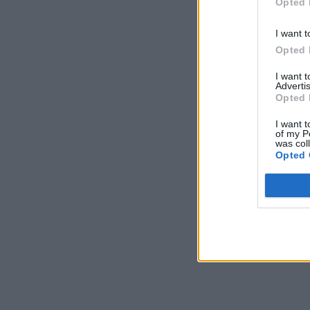
Opted 
I want t
Opted 
I want 
Advertis
Opted 
I want t
of my P
was col
Opted 