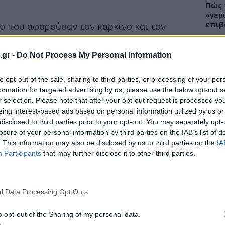
Πώς 
«γεμ
επιβ
ο που αφορούσαν τον καρκίνο και τον
τερα από ένα στα πέντε
περιείχαν
ονική τεκμηρίωση.
.gr -
Do Not Process My Personal Information
χαμηλή, πολύ χαμηλή ή ανύπαρκτη
ΕΙΔΗ
to opt-out of the sale, sharing to third parties, or processing of your per
εδομένα. Ακόμα πιο ανησυχητικό, όμως,
formation for targeted advertising by us, please use the below opt-out s
Άδων
την
χαμηλότερη
τεκμηρίωση προσέλκυαν
r selection. Please note that after your opt-out request is processed y
προσ
ρον των χρηστών.
eing interest-based ads based on personal information utilized by us or
Ακτι
disclosed to third parties prior to your opt-out. You may separately opt-
losure of your personal information by third parties on the IAB’s list of
. This information may also be disclosed by us to third parties on the
IA
Participants
that may further disclose it to other third parties.
ΥΓΕΙ
Εξάν
αλλε
l Data Processing Opt Outs
εξηγ
o opt-out of the Sharing of my personal data.