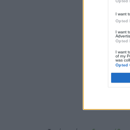
Opted 
I want t
Opted 
I want 
Advertis
Opted 
I want t
of my P
was col
Opted 