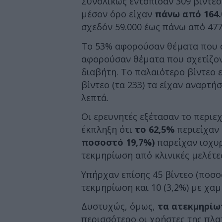
Συνολικώς εντόπισαν 309 βίντεο
μέσον όρο είχαν
πάνω από 164.
σχεδόν 59.000 έως πάνω από 477.
Το 53% αφορούσαν θέματα που σ
αφορούσαν θέματα που σχετίζοντ
διαβήτη. Το παλαιότερο βίντεο 
βίντεο (τα 233) τα είχαν αναρτήσ
λεπτά.
Οι ερευνητές εξέτασαν το περιε
έκπληξη ότι
το 62,5%
περιείχαν
ποσοστό 19,7%)
παρείχαν ισχυρ
τεκμηρίωση από κλινικές μελέτε
Υπήρχαν επίσης 45 βίντεο (ποσο
τεκμηρίωση και 10 (3,2%) με χαμ
Δυστυχώς, όμως,
τα ατεκμηρίω
περισσότερο οι χρήστες της πλα