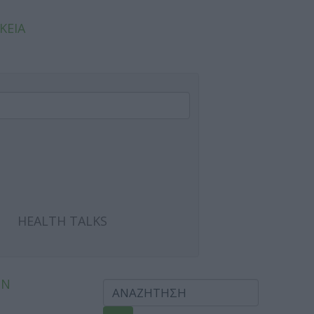
ΚΕΙΑ
HEALTH TALKS
ΩΝ