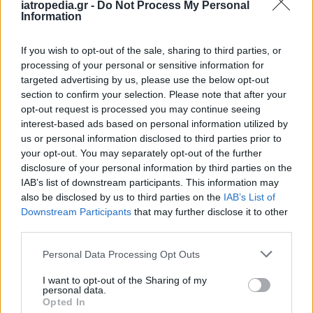
iatropedia.gr -
Do Not Process My Personal
ΕΠΙΚΟΙΝΩΝΙΑ
Information
Αριθμός Πιστοποίησης Μ.Η.Τ.242021
If you wish to opt-out of the sale, sharing to third parties, or
processing of your personal or sensitive information for
Site Map
ΟΡΟΙ ΧΡΗΣΗΣ
ΤΑΥΤΟΤΗΤΑ
targeted advertising by us, please use the below opt-out
Πολιτική απορρήτου
section to confirm your selection. Please note that after your
Πληροφορίες α.27 Ν.5253/2025
Cookies
opt-out request is processed you may continue seeing
interest-based ads based on personal information utilized by
Copyright iatropedia© 2026
us or personal information disclosed to third parties prior to
your opt-out. You may separately opt-out of the further
disclosure of your personal information by third parties on the
IAB’s list of downstream participants. This information may
also be disclosed by us to third parties on the
IAB’s List of
Downstream Participants
that may further disclose it to other
third parties.
Personal Data Processing Opt Outs
I want to opt-out of the Sharing of my
personal data.
Opted In