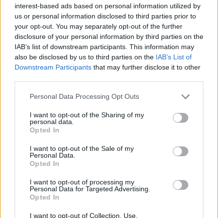
Δείτε επίσης:
Σιρόπι, ή μέλι με
interest-based ads based on personal information utilized by
us or personal information disclosed to third parties prior to
λεμόνι: Ποιο είναι το καλύτερο
your opt-out. You may separately opt-out of the further
«φάρμακο» στον βήχα
disclosure of your personal information by third parties on the
IAB’s list of downstream participants. This information may
also be disclosed by us to third parties on the
IAB’s List of
Πότε πρέπει να επισκεφθείτε γιατρό
Downstream Participants
that may further disclose it to other
third parties.
Παρότι συνήθως υποχωρεί σταδιακά, υπάρχουν
περιπτώσεις όπου απαιτείται περαιτέρω
Personal Data Processing Opt Outs
διερεύνηση. Η επίσκεψη σε γιατρό θεωρείται
I want to opt-out of the Sharing of my
απαραίτητη όταν:
personal data.
Opted In
ο βήχας διαρκεί περισσότερο από οκτώ
I want to opt-out of the Sale of my
εβδομάδες,
Personal Data.
Opted In
εμφανίζεται δύσπνοια ή συριγμός,
υπάρχει υψηλός πυρετός,
I want to opt-out of processing my
Personal Data for Targeted Advertising.
παρατηρείται αίμα στα πτύελα,
Opted In
ο βήχας επηρεάζει σημαντικά τον ύπνο και
I want to opt-out of Collection, Use,
την καθημερινότητα.