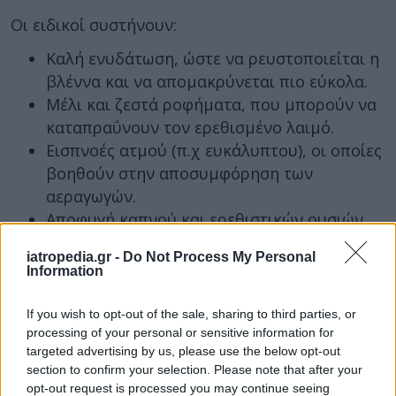
Οι ειδικοί συστήνουν:
Καλή ενυδάτωση, ώστε να ρευστοποιείται η
βλέννα και να απομακρύνεται πιο εύκολα.
Μέλι και ζεστά ροφήματα, που μπορούν να
καταπραΰνουν τον ερεθισμένο λαιμό.
Εισπνοές ατμού (π.χ ευκάλυπτου), οι οποίες
βοηθούν στην αποσυμφόρηση των
αεραγωγών.
Αποφυγή καπνού και ερεθιστικών ουσιών
που επιδεινώνουν τον βήχα.
iatropedia.gr -
Do Not Process My Personal
Σε ασθενείς με αλλεργίες ή αναπνευστικά
Information
νοσήματα ενδέχεται να χρειαστεί
φαρμακευτική αγωγή, όπως εισπνεόμενα
If you wish to opt-out of the sale, sharing to third parties, or
σκευάσματα ή αντιβηχικά, πάντα μετά από
processing of your personal or sensitive information for
targeted advertising by us, please use the below opt-out
ιατρική σύσταση.
section to confirm your selection. Please note that after your
opt-out request is processed you may continue seeing