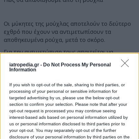
Οι μύκητες της μούχλας αποτελούν το δεύτερο
εχθρό που έχουν να αντιμετωπίσουν τα
αποθηκευμένα ρούχα, μετά το σκόρο.
Για την αντιμετώπιση τους απαιτείται να
αερίζουμε τακτικά τις ντουλάπες, ώστε να
iatropedia.gr -
Do Not Process My Personal
περιορίσουμε την υγρασία στο εσωτερικό τους.
Information
Προαιρετικά μπορούμε να χρησιμοποιήσουμε
κάποιο εξειδικευμένο προϊόν που απορροφά την
If you wish to opt-out of the sale, sharing to third parties, or
υγρασία, όπως είναι το άνυδρο θειικό άπας του
processing of your personal or sensitive information for
targeted advertising by us, please use the below opt-out
ασβεστίου.
section to confirm your selection. Please note that after your
opt-out request is processed you may continue seeing
Επίσης, ένα έξυπνο τρικ για να εμποδίσουμε την
interest-based ads based on personal information utilized by
ανάπτυξη μυκήτων στις ντουλάπες και τα
us or personal information disclosed to third parties prior to
συρτάρια είναι να πλένουμε 2-3 φορές το χρόνο
your opt-out. You may separately opt-out of the further
τις εσωτερικές τους επιφάνειες με αλατόνερο
disclosure of your personal information by third parties on the