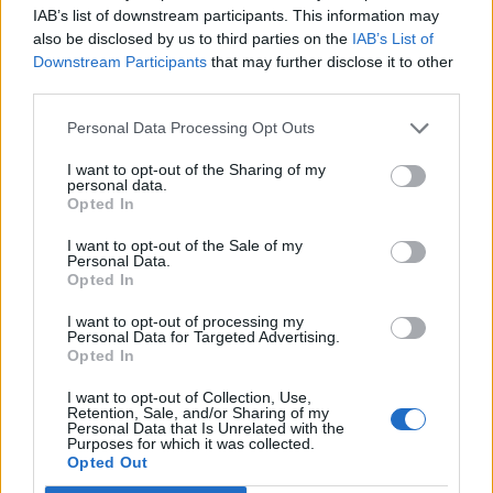
στο οποίο έχουμε προσθέσει λίγο λευκό ξίδι.
IAB’s list of downstream participants. This information may
also be disclosed by us to third parties on the
IAB’s List of
Μαγειρική σόδα μπορεί επίσης να απορροφήσει
Downstream Participants
that may further disclose it to other
third parties.
τις μυρωδιές όταν τοποθετείται σε κλειστούς
χώρους, όπως ένα ντουλάπι ή στη ντουλάπα.
Personal Data Processing Opt Outs
Κάποια απορρυπαντικά προϊόντα δεν είναι μόνο
I want to opt-out of the Sharing of my
personal data.
για τον καθαρισμό των ρούχων, αλλά και δίνουν
Opted In
μια ωραία μυρωδιά.
I want to opt-out of the Sale of my
ΔΙΑΒΑΣΤΕ ΕΠΙΣΗΣ:
Personal Data.
Opted In
Όταν χαλάνε τα ''υδραυλικά'' στον άνδρα!
I want to opt-out of processing my
Personal Data for Targeted Advertising.
Ο δεκάλογος υγιεινής της ευαίσθητης περιοχής!
Opted In
Όχι στα αντιβιοτικά για ψύλλου πήδημα!
I want to opt-out of Collection, Use,
Retention, Sale, and/or Sharing of my
Personal Data that Is Unrelated with the
Purposes for which it was collected.
Opted Out