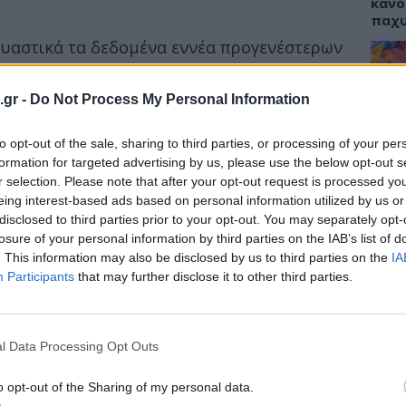
κάνο
παχ
υαστικά τα δεδομένα εννέα προγενέστερων
τες σε αυτές είχαν ηλικία από 18 ετών και
σαν άνδρες.
.gr -
Do Not Process My Personal Information
ΕΙΔΗ
ήρα φάνηκε να μειώνει σημαντικά τον
to opt-out of the sale, sharing to third parties, or processing of your per
ΙΣΑ:
αλικό. Στους συμμετέχοντες ηλικίας 18 έως
Νείλ
formation for targeted advertising by us, please use the below opt-out s
ταν 18%. Μετά τα 50 έτη, ο κίνδυνος
Αρχέ
r selection. Please note that after your opt-out request is processed y
η με τους συμμετέχοντες που δεν είχαν
eing interest-based ads based on personal information utilized by us or
disclosed to third parties prior to your opt-out. You may separately opt-
losure of your personal information by third parties on the IAB’s list of
. This information may also be disclosed by us to third parties on the
IA
ΔΙΑ
Participants
that may further disclose it to other third parties.
19:0
Κεχρ
μπορ
l Data Processing Opt Outs
χωρί
o opt-out of the Sharing of my personal data.