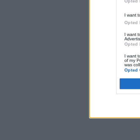
Opted 
I want t
Opted 
I want 
Advertis
Opted 
I want t
of my P
was col
Opted 