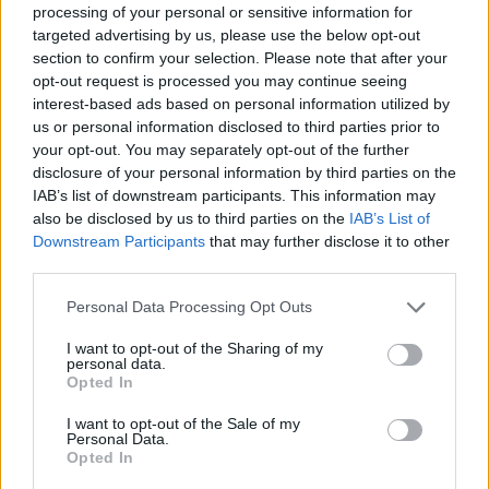
μπορεί να παγιδευτεί ανάμεσα στους νάρθηκες και
processing of your personal or sensitive information for
στα δόντια, οδηγώντας στην ανάπτυξη βακτηρίων και
targeted advertising by us, please use the below opt-out
section to confirm your selection. Please note that after your
πλάκας
».
opt-out request is processed you may continue seeing
interest-based ads based on personal information utilized by
Αν ξεχάσετε να βγάλετε τους νάρθηκές σας πριν
us or personal information disclosed to third parties prior to
φάτε ένα γλυκό, φροντίστε να τους αφαιρέσετε
your opt-out. You may separately opt-out of the further
μόλις το θυμηθείτε. Όταν τους βγάλετε, να τους
disclosure of your personal information by third parties on the
πλύνετε καλά και να βουρτσίσετε προσεκτικά τα
IAB’s list of downstream participants. This information may
δόντια σας.
also be disclosed by us to third parties on the
IAB’s List of
Downstream Participants
that may further disclose it to other
third parties.
Στα τραπέζια
Personal Data Processing Opt Outs
Εάν είστε καλεσμένοι στη διάρκεια των εορτών,
μην παραλείψετε να πάρετε μαζί τη θήκη για
I want to opt-out of the Sharing of my
personal data.
τους αφαιρούμενους νάρθηκές σας. Ποτέ μην
Opted In
τους αποθηκεύετε στην τσέπη ή στην τσάντα
I want to opt-out of the Sale of my
σας. Ούτε να τους τυλίγετε πρόχειρα σε μια
Personal Data.
χαρτοπετσέτα: είναι ορατός ο κίνδυνος στην
Opted In
πορεία της βραδιάς να το ξεχάσετε και να τους