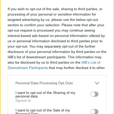
ιστορικού υγείας σας και μια φυσική εξέταση
μπορεί να βοηθήσει τον γιατρό σας να
If you wish to opt-out of the sale, sharing to third parties, or
processing of your personal or sensitive information for
αποφασίσει εάν χρειάζεστε περισσότερες
targeted advertising by us, please use the below opt-out
εξετάσεις.
section to confirm your selection. Please note that after your
opt-out request is processed you may continue seeing
Πηγή:
https://www.mayoclinic.org
interest-based ads based on personal information utilized by
us or personal information disclosed to third parties prior to
ΔΙΑΒΑΣΤΕ ΕΠΙΣΗΣ
your opt-out. You may separately opt-out of the further
disclosure of your personal information by third parties on the
Καρδιακή προσβολή: Το πιο άγνωστο
IAB’s list of downstream participants. This information may
σύμπτωμα είναι στο στόμα – Τι νιώθουν
also be disclosed by us to third parties on the
IAB’s List of
πολλοί πριν το έμφραγμα
Downstream Participants
that may further disclose it to other
third parties.
Είναι κρίση πανικού ή έμφραγμα; Πώς να τα
ξεχωρίσετε
Personal Data Processing Opt Outs
φωτό: iStock
I want to opt-out of the Sharing of my
personal data.
Opted In
I want to opt-out of the Sale of my
Personal Data.