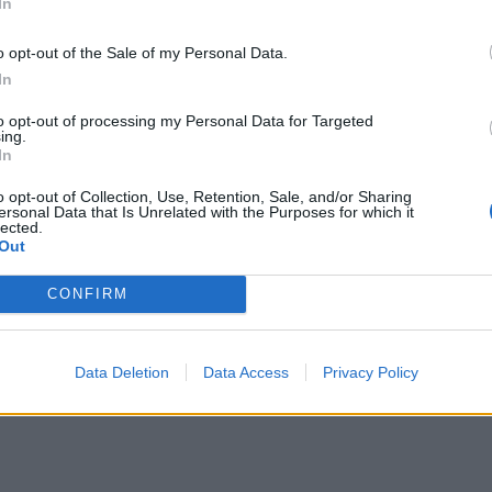
In
ηση αυτών των δεδομένων. Οι αρχές στις
α στον Καναδά διατήρησαν την αρχικά
o opt-out of the Sale of my Personal Data.
θεσαν προειδοποίηση και προφύλαξη σχετικά
In
αγμάτων και θνησιμότητας σε συνδυασμό με
to opt-out of processing my Personal Data for Targeted
 πρεδνιζολόνη.
ing.
In
o opt-out of Collection, Use, Retention, Sale, and/or Sharing
ersonal Data that Is Unrelated with the Purposes for which it
lected.
Out
CONFIRM
Data Deletion
Data Access
Privacy Policy