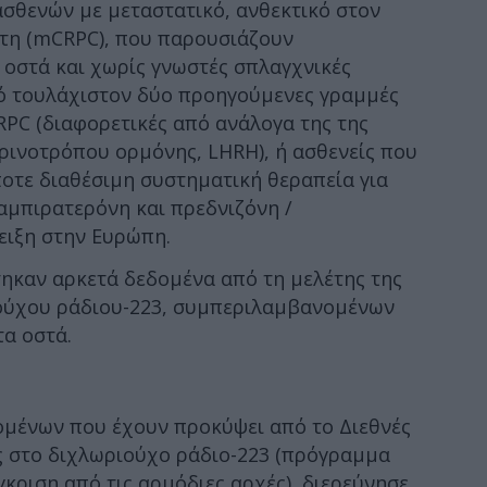
ασθενών με μεταστατικό, ανθεκτικό στον
τη (mCRPC), που παρουσιάζουν
 οστά και χωρίς γνωστές σπλαγχνικές
πό τουλάχιστον δύο προηγούμενες γραμμές
PC (διαφορετικές από ανάλογα της της
ινοτρόπου ορμόνης, LHRH), ή ασθενείς που
ποτε διαθέσιμη συστηματική θεραπεία για
αμπιρατερόνη και πρεδνιζόνη /
ειξη στην Ευρώπη.
ηκαν αρκετά δεδομένα από τη μελέτης της
ιούχου ράδιου-223, συμπεριλαμβανομένων
α οστά.
μένων που έχουν προκύψει από το Διεθνές
στο διχλωριούχο ράδιο-223 (πρόγραμμα
γκριση από τις αρμόδιες αρχές), διερεύνησε