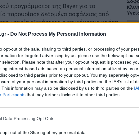
Σοφά
ικού προγράμματος της Bayer για το
Κλιν
Υγεί
ρεία παρουσίασε δεδομένα ασφάλειας από
 στην οποία εξετάστηκε η ταυτόχρονη χρήση
ε οξική αμπιρατερόνη συν πρεδνιζόνη /
.gr -
Do Not Process My Personal Information
ΥΓΕΙ
ακτήρα της μελέτης το 2017, λόγω των
to opt-out of the sale, sharing to third parties, or processing of your per
Πώς 
formation for targeted advertising by us, please use the below opt-out s
ρήθηκαν στην ομάδα που λάμβανε τη
«πλή
r selection. Please note that after your opt-out request is processed y
ιλαμβανομένων των καταγμάτων οστών, τα
προσ
eing interest-based ads based on personal information utilized by us or
 με υψηλότερο ρυθμό στους άνδρες με
disclosed to third parties prior to your opt-out. You may separately opt-
στους υγιείς άνδρες. Οι πρωτογενείς
losure of your personal information by third parties on the IAB’s list of
. This information may also be disclosed by us to third parties on the
IA
23 δείχνουν αυξημένη συχνότητα
Participants
that may further disclose it to other third parties.
28,6% έναντι 11,4%) και διαφορά στη
ΕΙΔΗ
%) σε ασθενείς που έλαβαν διχλωριούχο
Γλυφ
ή αμπιρατερόνη συν πρεδνιζόνη /
45χρ
l Data Processing Opt Outs
ν ομάδα ελέγχου.
ανοι
o opt-out of the Sharing of my personal data.
223, οι υγειονομικές αρχές σε ολόκληρο τον