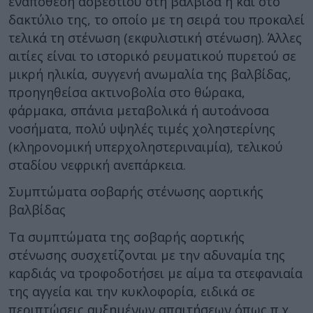
εναπόθεση ασβεστίου στη βαλβίδα ή και στο
δακτύλιο της, το οποίο με τη σειρά του προκαλεί
τελικά τη στένωση (εκφυλιστική στένωση). Άλλες
αιτίες είναι το ιστορικό ρευματικού πυρετού σε
μικρή ηλικία, συγγενή ανωμαλία της βαλβίδας,
προηγηθείσα ακτινοβολία στο θώρακα,
φάρμακα, σπάνια μεταβολικά ή αυτοάνοσα
νοσήματα, πολύ υψηλές τιμές χοληστερίνης
(κληρονομική υπερχοληστεριναιμία), τελικού
σταδίου νεφρική ανεπάρκεια.
Συμπτώματα σοβαρής στένωσης αορτικής
βαλβίδας
Τα συμπτώματα της σοβαρής αορτικής
στένωσης συσχετίζονται με την αδυναμία της
καρδιάς να τροφοδοτήσει με αίμα τα στεφανιαία
της αγγεία και την κυκλοφορία, ειδικά σε
περιπτώσεις αυξημένων απαιτήσεων όπως π.χ.