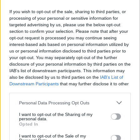
περισσότερο κι άλλοι λιγότερο σοβαροί.
If you wish to opt-out of the sale, sharing to third parties, or
Με βάση τα μέχρι στιγμής δεδομένα μελετών
processing of your personal or sensitive information for
(2014), η μέγιστη συχνότητα των πιο συχνών
targeted advertising by us, please use the below opt-out
section to confirm your selection. Please note that after your
σοβαρών κίνδυνων τον πρώτο μήνα μετά τη
opt-out request is processed you may continue seeing
επέμβαση είναι:
interest-based ads based on personal information utilized by
us or personal information disclosed to third parties prior to
Σοβαρή αγγειακή επιπλοκή (8%)
your opt-out. You may separately opt-out of the further
Αλλεργική αντίδραση (Σπάνια)
disclosure of your personal information by third parties on the
IAB’s list of downstream participants. This information may
Λοίμωξη (Σπάνια)
also be disclosed by us to third parties on the
IAB’s List of
Downstream Participants
that may further disclose it to other
Περικαρδιακή συλλογή (1,5%)
third parties.
Αιμορραγία ή μετάγγιση αίματος (28%)
Personal Data Processing Opt Outs
Τοποθέτηση μόνιμου βηματοδότη (20%)
I want to opt-out of the Sharing of my
personal data.
Οξεία νεφρική ανεπάρκεια (6%)
Opted In
I want to opt-out of the Sale of my
Επείγουσα χειρουργική αντιμετώπιση (6%)