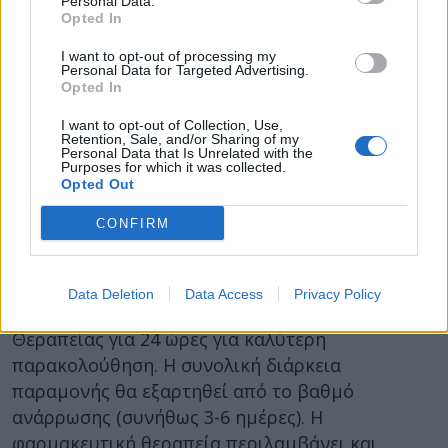
Personal Data.
Opted In
Αγγειακό εγκεφαλικό επεισόδιο (3%)
I want to opt-out of processing my
Έμφραγμα μυοκαρδίου (2%)
Personal Data for Targeted Advertising.
Opted In
Κολπική μαρμαρυγή (12%)
I want to opt-out of Collection, Use,
Retention, Sale, and/or Sharing of my
Καρδιογενές shock (2%)
Personal Data that Is Unrelated with the
Purposes for which it was collected.
Θάνατος (3%)
Opted Out
Ανάρρωση
CONFIRM
Μετά την επέμβαση θα παραμείνετε στο
νοσοκομείο για λίγες ημέρες. Η αρχική
Data Deletion
Data Access
Privacy Policy
παραμονή είναι στη Μονάδα Εντατικής
Θεραπείας για 24 ώρες για καλύτερη
παρακολούθηση. Η συνολική διάρκεια
παραμονής θα εξαρτηθεί από το βαθμό
ανάρρωσης (συνήθως 3-6 ημέρες). Η
φαρμακευτική θεραπεία περιλαμβάνει και