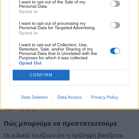
I want to opt-out of the Sale of my
αντιβιοτικών και η έγκαιρη παροχέτευση των
Personal Data.
Opted In
αποστημάτων, αποτελούν βασικούς παράγοντες
επιτυχούς θεραπείας των λοιμώξεων από
I want to opt-out of processing my
Personal Data for Targeted Advertising.
σταφυλόκοκκο.
Opted In
Αντίστοιχα, μελέτη στο περιοδικό
The Lancet
I want to opt-out of Collection, Use,
Retention, Sale, and/or Sharing of my
Infectious Diseases
δείχνει ότι η έγκαιρη
Personal Data that Is Unrelated with the
Purposes for which it was collected.
διάγνωση μειώνει σημαντικά τον κίνδυνο
Opted Out
σοβαρών επιπλοκών. Ιδιαίτερα σε λοιμώξεις που
αφορούν το αίμα ή τους πνεύμονες. Για τον
CONFIRM
λόγο αυτό οι γιατροί τονίζουν ότι κάθε πληγή
που δεν επουλώνεται, κάθε επίμονο απόστημα ή
Data Deletion
Data Access
Privacy Policy
δερματική λοίμωξη, χρειάζεται ιατρική
αξιολόγηση.
Πώς μπορούμε να προστατευτούμε
Οι ειδικοί τονίζουν ότι η πρόληψη βασίζεται