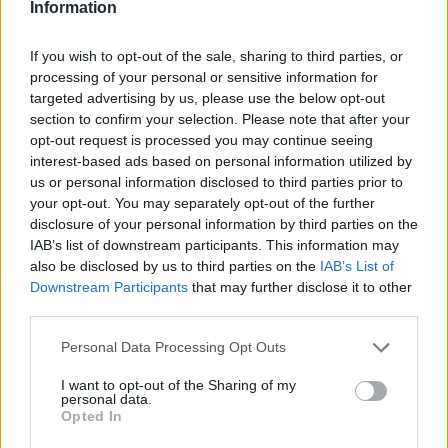
Information
απομακρυνθεί το πύον και να καθαριστεί η
περιοχή.
If you wish to opt-out of the sale, sharing to third parties, or
processing of your personal or sensitive information for
Σε πιο σοβαρές λοιμώξεις μπορεί να χρειαστεί
targeted advertising by us, please use the below opt-out
νοσηλεία στο νοσοκομείο. Αυτό συμβαίνει όταν
section to confirm your selection. Please note that after your
το βακτήριο περάσει στο αίμα ή προσβάλει
opt-out request is processed you may continue seeing
ζωτικά όργανα. Τότε τα αντιβιοτικά χορηγούνται
interest-based ads based on personal information utilized by
ενδοφλέβια.
us or personal information disclosed to third parties prior to
your opt-out. You may separately opt-out of the further
Ιδιαίτερη περίπτωση είναι το MRSA (Methicillin-
disclosure of your personal information by third parties on the
IAB’s list of downstream participants. This information may
Resistant Staphylococcus aureus). Πρόκειται για
also be disclosed by us to third parties on the
IAB’s List of
στέλεχος του σταφυλόκοκκου που είναι
Downstream Participants
that may further disclose it to other
ανθεκτικό σε πολλά κοινά αντιβιοτικά. Για τον
third parties.
λόγο αυτό απαιτείται ειδική φαρμακευτική
Personal Data Processing Opt Outs
αγωγή.
I want to opt-out of the Sharing of my
Σύμφωνα με
ανασκόπηση που δημοσιεύθηκε
personal data.
στο επιστημονικό περιοδικό Clinical
Opted In
Microbiology Reviews
, η σωστή επιλογή