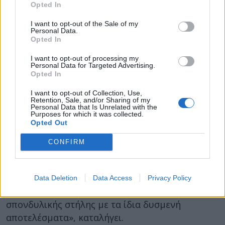
τρόπο που το βάρος να κατανέμεται
Opted In
ομοιόμορφα. Είναι επίσης σημαντικό τα
I want to opt-out of the Sale of my
αιχμηρά, ογκώδη αντικείμενα να τοποθετούνται
Personal Data.
Opted In
έτσι ώστε να μην ακουμπούν στην πλάτη».
I want to opt-out of processing my
Τελευταία και μετά τις προειδοποιήσεις των
Personal Data for Targeted Advertising.
ειδικών, όλο και περισσότεροι ενήλικες
Opted In
επιλέγουν τη χρήση τσάντας-τρόλεϊ είτε για δική
I want to opt-out of Collection, Use,
τους χρήση, είτε για τα παιδιά τους. Σύμφωνα με
Retention, Sale, and/or Sharing of my
Personal Data that Is Unrelated with the
τον κ. Κακαβά, παρότι δεν υπάρχουν ισχυρές
Purposes for which it was collected.
Opted Out
αποδείξεις, θεωρούνται πιο ασφαλείς για τη
μυοσκελετική υγεία. «Βέβαια, κι εδώ ισχύει ο
CONFIRM
ίδιος κανόνας: να μην υπερφορτώνονται, γιατί σ’
αυτή την περίπτωση η μετακίνησή τους απαιτεί
τη στροφή του κορμού και γενικά προκαλεί
Data Deletion
Data Access
Privacy Policy
διαταραχή της ευθύγραμμης στάσης της
σπονδυλικής στήλης με τα ίδια δυσμενή
αποτελέσματα», καταλήγει.