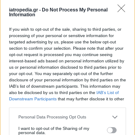
είναι το σακίδιο πλάτης να έχει ιμάντα μέσης, ο
iatropedia.gr -
Do Not Process My Personal
οποίος βοηθά στη μεταφορά του φορτίου.
Information
Σημειωτέον ότι το σακίδιο δεν θα πρέπει να
If you wish to opt-out of the sale, sharing to third parties, or
ζυγίζει πάνω από το 10 έως 15% του σωματικού
processing of your personal or sensitive information for
βάρους και η διάρκεια μεταφοράς του να είναι η
targeted advertising by us, please use the below opt-out
ελάχιστη δυνατή, καθώς η επαναλαμβανόμενη
section to confirm your selection. Please note that after your
καταπόνηση της σπονδυλικής στήλης λειτουργεί
opt-out request is processed you may continue seeing
interest-based ads based on personal information utilized by
συσσωρευτικά με αποτέλεσμα μεγαλύτερες
us or personal information disclosed to third parties prior to
βλάβες με την πάροδο του χρόνου», επισημαίνει
your opt-out. You may separately opt-out of the further
ο κ. Κακαβάς.
disclosure of your personal information by third parties on the
IAB’s list of downstream participants. This information may
Ο τρόπος που φορτώνεται το σακίδιο είναι
also be disclosed by us to third parties on the
IAB’s List of
επίσης σημαντικός. «Πρώτα πρέπει να
Downstream Participants
that may further disclose it to other
τοποθετούνται τα βαρύτερα αντικείμενα, έτσι
third parties.
ώστε να μεταφέρονται χαμηλά και κοντά στο
Personal Data Processing Opt Outs
σώμα. Στη συνέχεια, η συμπλήρωση με τα
ελαφρύτερα αντικείμενα πρέπει να γίνεται με
I want to opt-out of the Sharing of my
personal data.